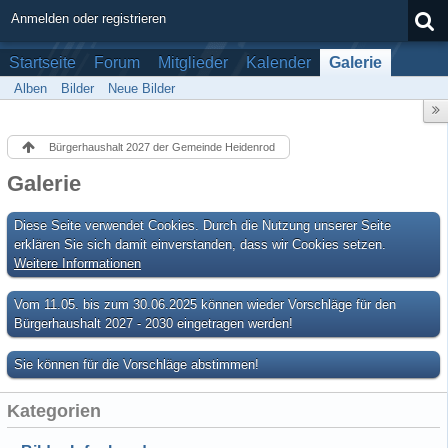
Anmelden oder registrieren
Startseite
Forum
Mitglieder
Kalender
Galerie
Alben
Bilder
Neue Bilder
Bürgerhaushalt 2027 der Gemeinde Heidenrod
Galerie
Diese Seite verwendet Cookies. Durch die Nutzung unserer Seite
erklären Sie sich damit einverstanden, dass wir Cookies setzen.
Weitere Informationen
Vom 11.05. bis zum 30.06.2025 können wieder Vorschläge für den
Bürgerhaushalt 2027 - 2030 eingetragen werden!
Sie können für die Vorschläge abstimmen!
Kategorien