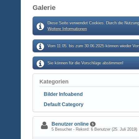
Galerie
Diese Seite verwendet Cookies. Durch die Nutzung 
Weitere Informationen
Vom 11.05. bis zum 30.06.2025 können wieder Vors
Sie können für die Vorschläge abstimmen!
Kategorien
Bilder Infoabend
Default Category
Benutzer online
5
5 Besucher - Rekord: 6 Benutzer (
25. Juli 2019
)