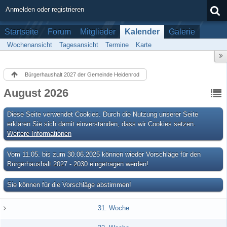
Anmelden oder registrieren
Startseite
Forum
Mitglieder
Kalender
Galerie
Wochenansicht
Tagesansicht
Termine
Karte
Bürgerhaushalt 2027 der Gemeinde Heidenrod
August 2026
Diese Seite verwendet Cookies. Durch die Nutzung unserer Seite
erklären Sie sich damit einverstanden, dass wir Cookies setzen.
Weitere Informationen
Vom 11.05. bis zum 30.06.2025 können wieder Vorschläge für den
Bürgerhaushalt 2027 - 2030 eingetragen werden!
Sie können für die Vorschläge abstimmen!
31. Woche