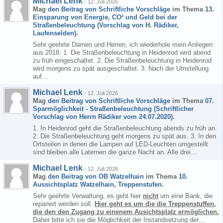
Michael Lenk
-
12. Juli 2026
Mag
den Beitrag von
Schriftliche Vorschläge
im Thema
13.
Einsparung von Energie, CO² und Geld bei der
Straßenbeleuchtung (Vorschlag von H. Rädiker,
Laufenselden)
.
Sehr geehrte Damen und Herren, ich wiederhole mein Anliegen
aus 2018. 1. Die Straßenbeleuchtung in Heidenrod wird abend
zu früh eingeschaltet. 2. Die Straßenbeleuchtung in Heidenrod
wird morgens zu spät ausgeschaltet. 3. Nach der Umstellung
auf…
Michael Lenk
-
12. Juli 2026
Mag
den Beitrag von
Schriftliche Vorschläge
im Thema
07.
Sparmöglichkeit - Straßenbeleuchtung (Schriftlicher
Vorschlag von Herrn Rädiker vom 24.07.2020)
.
1. In Heidenrod geht die Straßenbeleuchtung abends zu früh an.
2. Die Straßenbeleuchtung geht morgens zu spät aus. 3. In den
Ortsteilen in denen die Lampen auf LED-Leuchten umgestellt
sind bleiben alle Laternen die ganze Nacht an. Alle drei…
Michael Lenk
-
12. Juli 2026
Mag
den Beitrag von
OB Watzelhain
im Thema
10.
Aussichtsplatz Watzelhain, Treppenstufen
.
Sehr geehrte Verwaltung, es geht hier
nicht
um eine Bank, die
repariert werden soll.
Hier geht es um die die Treppenstuffen,
die den den Zugang zu einenem Ausichtsplatz ermöglichen.
Daher bitte ich sie die Möglichkeit der Instandsetzung der…