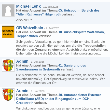
Michael Lenk
-
12. Juli 2026
Hat eine Antwort im Thema
05. Hotspot im Bereich des
"Alten Rathauses" Hilgenroth
verfasst.
Also nie! /s
OB Watzelhain
-
7. Juli 2026
Hat eine Antwort im Thema
10. Aussichtsplatz Watzelhain,
Treppenstufen
verfasst.
Sehr geehrte Verwaltung, es geht hier
nicht
um eine Bank, die
repariert werden soll.
Hier geht es um die die Treppenstuffen,
die den den Zugang zu einenem Ausichtsplatz ermöglichen.
Daher bitte ich sie die Möglichkeit der Instandsetzung der…
Admin
-
1. Juli 2026
Hat eine Antwort im Thema
41. Sanierung des
Sauerbrunnen in Grebenroth
verfasst.
Die Maßnahme muss genau kalkuliert werden, da sehr schnell
unverhältnismäßig. Der Sprudelweg ist mittlerweile inaktiv. Wir
erörtern die Situation vor Ort.
Admin
-
1. Juli 2026
Hat eine Antwort im Thema
40. Automatisierter Externer
Defibrillator (AED) an der Eingangstür zum DGH -
Grebenroth
verfasst.
Wir diskutieren und bezuschussen gerne eine Lösung, eine