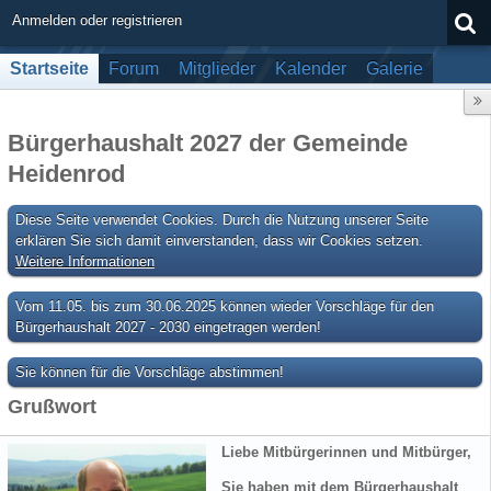
Anmelden oder registrieren
Startseite
Forum
Mitglieder
Kalender
Galerie
Bürgerhaushalt 2027 der Gemeinde
Heidenrod
Diese Seite verwendet Cookies. Durch die Nutzung unserer Seite
erklären Sie sich damit einverstanden, dass wir Cookies setzen.
Weitere Informationen
Vom 11.05. bis zum 30.06.2025 können wieder Vorschläge für den
Bürgerhaushalt 2027 - 2030 eingetragen werden!
Sie können für die Vorschläge abstimmen!
Grußwort
Liebe Mitbürgerinnen und Mitbürger,
Sie haben mit dem Bürgerhaushalt