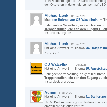
1. In Heidenrod geht die Straßenbeleuchtung
den Ortsteilen in denen die Lampen auf LED-L
Michael Lenk
-
12. Juli 2026
Mag
den Beitrag von
OB Watzelhain
im T
Sehr geehrte Verwaltung, es geht hier
nicht
u
Treppenstuffen, die den den Zugang zu e
Instandsetzung der…
Michael Lenk
-
12. Juli 2026
Hat eine Antwort im Thema
05. Hotspot im
Also nie! /s
OB Watzelhain
-
7. Juli 2026
Hat eine Antwort im Thema
10. Aussichtsp
Sehr geehrte Verwaltung, es geht hier
nicht
u
Treppenstuffen, die den den Zugang zu e
Instandsetzung der…
Admin
-
1. Juli 2026
Hat eine Antwort im Thema
41. Sanierung
Die Maßnahme muss genau kalkuliert werden, d
erörtern die Situation vor Ort.