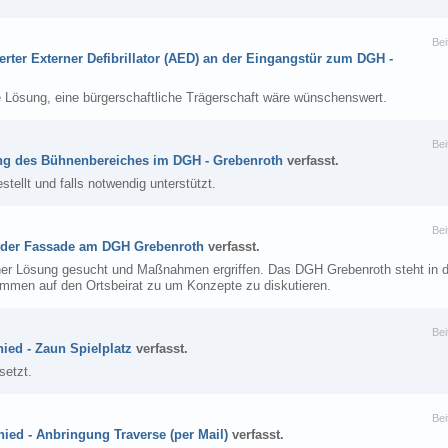
Bei
erter Externer Defibrillator (AED) an der Eingangstür zum DGH -
 Lösung, eine bürgerschaftliche Trägerschaft wäre wünschenswert.
Bei
ng des Bühnenbereiches im DGH - Grebenroth
verfasst.
estellt und falls notwendig unterstützt.
Bei
 der Fassade am DGH Grebenroth
verfasst.
iner Lösung gesucht und Maßnahmen ergriffen. Das DGH Grebenroth steht in 
kommen auf den Ortsbeirat zu um Konzepte zu diskutieren.
Bei
ied - Zaun Spielplatz
verfasst.
setzt.
Bei
ied - Anbringung Traverse (per Mail)
verfasst.