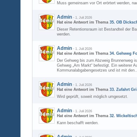
Muss gemeinsam vor Ort erörtert werden, nac
Admin
-
1. Juli 2026
Hat eine Antwort im Thema
35. OB Dicksch
Dieser Retentionsraum ist Bestandteil der B
werden.
Admin
-
1. Juli 2026
Hat eine Antwort im Thema
34. Gehweg Fo
Der Gehweg bis zum Abzweig Brunnenweg ist
Gehweg „Am Markt“ befestigt. Ein weiterer A
Kommunalabgabengesetzes und ist mit den
Admin
-
1. Juli 2026
Hat eine Antwort im Thema
33. Zufahrt Gr
Wird geprüft, soweit möglich umgesetzt.
Admin
-
1. Juli 2026
Hat eine Antwort im Thema
32. Wickeltis
Kann beschafft werden.
Admin