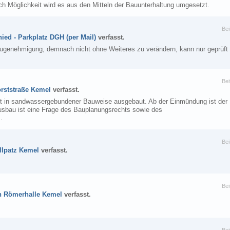
h Möglichkeit wird es aus den Mitteln der Bauunterhaltung umgesetzt.
Bei
ied - Parkplatz DGH (per Mail)
verfasst.
augenehmigung, demnach nicht ohne Weiteres zu verändern, kann nur geprüft
Bei
rststraße Kemel
verfasst.
 in sandwassergebundener Bauweise ausgebaut. Ab der Einmündung ist der
usbau ist eine Frage des Bauplanungsrechts sowie des
…
Bei
illpatz Kemel
verfasst.
Bei
ch Römerhalle Kemel
verfasst.