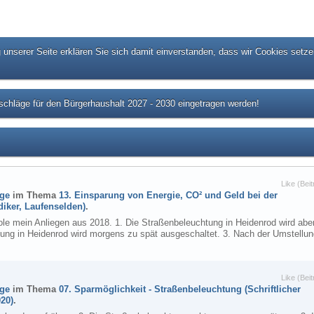
unserer Seite erklären Sie sich damit einverstanden, dass wir Cookies setze
chläge für den Bürgerhaushalt 2027 - 2030 eingetragen werden!
Like (Beit
äge
im Thema
13. Einsparung von Energie, CO² und Geld bei der
iker, Laufenselden)
.
le mein Anliegen aus 2018. 1. Die Straßenbeleuchtung in Heidenrod wird ab
htung in Heidenrod wird morgens zu spät ausgeschaltet. 3. Nach der Umstellu
Like (Beit
äge
im Thema
07. Sparmöglichkeit - Straßenbeleuchtung (Schriftlicher
20)
.