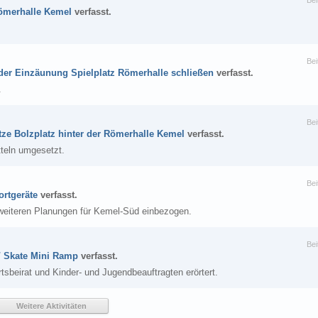
Bei
ömerhalle Kemel
verfasst.
Bei
 der Einzäunung Spielplatz Römerhalle schließen
verfasst.
.
Bei
tze Bolzplatz hinter der Römerhalle Kemel
verfasst.
tteln umgesetzt.
Bei
ortgeräte
verfasst.
weiteren Planungen für Kemel-Süd einbezogen.
Bei
 / Skate Mini Ramp
verfasst.
tsbeirat und Kinder- und Jugendbeauftragten erörtert.
Weitere Aktivitäten