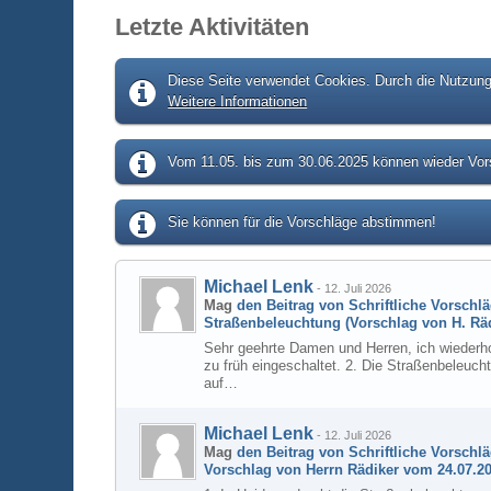
Letzte Aktivitäten
Diese Seite verwendet Cookies. Durch die Nutzung 
Weitere Informationen
Vom 11.05. bis zum 30.06.2025 können wieder Vors
Sie können für die Vorschläge abstimmen!
Michael Lenk
-
12. Juli 2026
Mag
den Beitrag von
Schriftliche Vorschl
Straßenbeleuchtung (Vorschlag von H. Räd
Sehr geehrte Damen und Herren, ich wiederho
zu früh eingeschaltet. 2. Die Straßenbeleuc
auf…
Michael Lenk
-
12. Juli 2026
Mag
den Beitrag von
Schriftliche Vorschl
Vorschlag von Herrn Rädiker vom 24.07.20