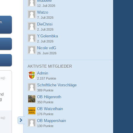
Mubbele
12. Juli 2026
Watzo
7. Juli 2026
n.
DieChrisi
2. Juli 2026
Y.Golembka
2. Juli 2026
Nicole vdG
26. Juni 2026
AKTIVSTE MITGLIEDER
Admin
rag)
2.157 Punkte
Schriftliche Vorschläge
389 Punkte
end
OB Hilgenroth
ng
350 Punkte
OB Watzelhain
176 Punkte
rag)
OB Mappershain
130 Punkte