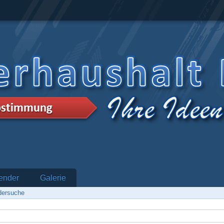
ender
Galerie
edersuche