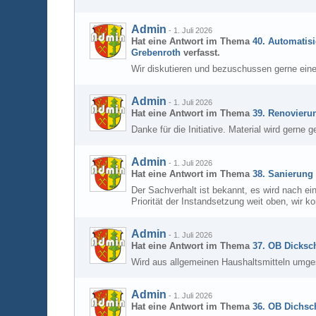
Admin
-
1. Juli 2026
Hat eine Antwort im Thema
40. Automatisi
Grebenroth
verfasst.
Wir diskutieren und bezuschussen gerne eine
Admin
-
1. Juli 2026
Hat eine Antwort im Thema
39. Renovieru
Danke für die Initiative. Material wird gerne g
Admin
-
1. Juli 2026
Hat eine Antwort im Thema
38. Sanierung
Der Sachverhalt ist bekannt, es wird nach e
Priorität der Instandsetzung weit oben, wir 
Admin
-
1. Juli 2026
Hat eine Antwort im Thema
37. OB Dicksch
Wird aus allgemeinen Haushaltsmitteln umge
Admin
-
1. Juli 2026
Hat eine Antwort im Thema
36. OB Dichsch