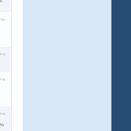
In
…
rag)
trag
trag
trag
Wir