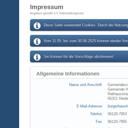
Impressum
Angaben gemäß § 5 Telemediengesetz
Diese Seite verwendet Cookies. Durch die Nutzung 
Vom 11.05. bis zum 30.06.2025 können wieder Vors
Sie können für die Vorschläge abstimmen!
Allgemeine Informationen
Name und Anschrift
Gemeindevo
Gemeinde H
Rathausstra
65321 Heid
E-Mail-Adresse
burgerhaush
Telefon
06120-7953
Fax
06120-7955