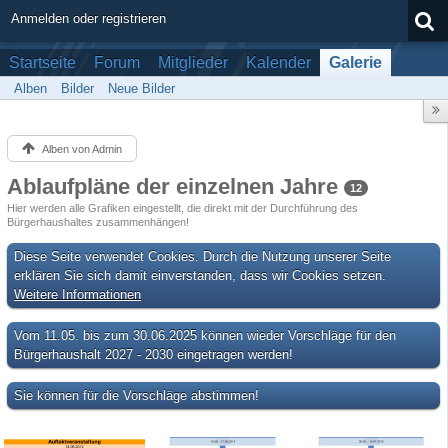
Anmelden oder registrieren
Startseite
Forum
Mitglieder
Kalender
Galerie
Alben
Bilder
Neue Bilder
Alben von Admin
Ablaufpläne der einzelnen Jahre
12
Hier werden alle Grafiken eingestellt, die direkt mit der Durchführung des
Bürgerhaushaltes zusammenhängen!
Diese Seite verwendet Cookies. Durch die Nutzung unserer Seite
erklären Sie sich damit einverstanden, dass wir Cookies setzen.
Weitere Informationen
Vom 11.05. bis zum 30.06.2025 können wieder Vorschläge für den
Bürgerhaushalt 2027 - 2030 eingetragen werden!
Sie können für die Vorschläge abstimmen!