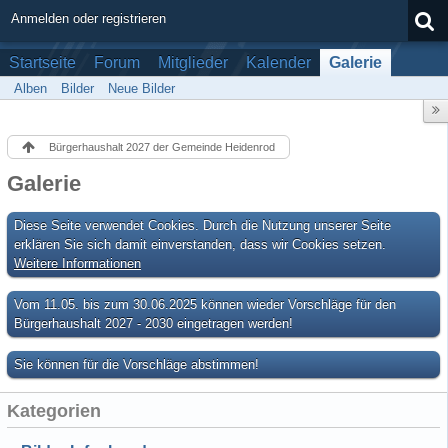
Anmelden oder registrieren
Startseite
Forum
Mitglieder
Kalender
Galerie
Alben
Bilder
Neue Bilder
Bürgerhaushalt 2027 der Gemeinde Heidenrod
Galerie
Diese Seite verwendet Cookies. Durch die Nutzung unserer Seite
erklären Sie sich damit einverstanden, dass wir Cookies setzen.
Weitere Informationen
Vom 11.05. bis zum 30.06.2025 können wieder Vorschläge für den
Bürgerhaushalt 2027 - 2030 eingetragen werden!
Sie können für die Vorschläge abstimmen!
Kategorien