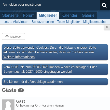
Anmelden oder registrieren
Startseite
Forum
Mitglieder
Kalender
Galerie
Letzte Aktivitäten
Benutzer online
Team-Mitglieder
Mitgliedersuche
Mitglieder
Diese Seite verwendet Cookies. Durch die Nutzung unserer Seite
erklären Sie sich damit einverstanden, dass wir Cookies setzen.
Weitere Informationen
Vom 11.05. bis zum 30.06.2025 können wieder Vorschläge für den
Bürgerhaushalt 2027 - 2030 eingetragen werden!
Sie können für die Vorschläge abstimmen!
Gäste
16
Gast
Unbekannter Ort
-
Vor einem Moment