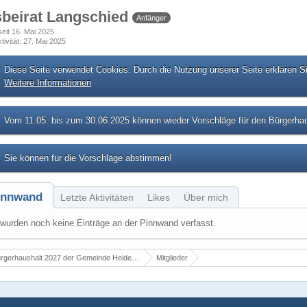
sbeirat Langschied
Anfänger
 seit 16. Mai 2025
tivität
27. Mai 2025
Diese Seite verwendet Cookies. Durch die Nutzung unserer Seite erklären S
Weitere Informationen
Vom 11.05. bis zum 30.06.2025 können wieder Vorschläge für den Bürgerhau
Sie können für die Vorschläge abstimmen!
innwand
Letzte Aktivitäten
Likes
Über mich
wurden noch keine Einträge an der Pinnwand verfasst.
rgerhaushalt 2027 der Gemeinde Heidenrod
Mitglieder