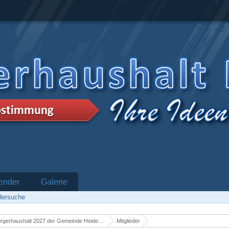
ender
Galerie
edersuche
rgerhaushalt 2027 der Gemeinde Heidenrod
Mitglieder