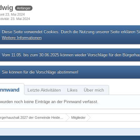
dwig
Anfänger
 seit 23. Mai 2024
tivität
23. Mai 2024
Diese Seite verwendet Cookies. Durch die Nutzung unserer Seite erklären S
Weitere Informationen
Vom 11.05. bis zum 30.06.2025 können wieder Vorschläge für den Bürgerhau
Sie können für die Vorschläge abstimmen!
innwand
Letzte Aktivitäten
Likes
Über mich
wurden noch keine Einträge an der Pinnwand verfasst.
rgerhaushalt 2027 der Gemeinde Heidenrod
Mitglieder