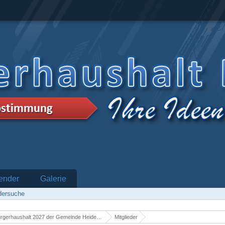
ender
Galerie
edersuche
rgerhaushalt 2027 der Gemeinde Heidenrod
Mitglieder