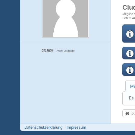
Clu
Mitglied
Letzte Ak
23.505
Profil-Aufrufe
P
Es 
Bü
Datenschutzerklärung
Impressum