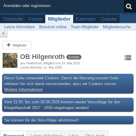
Anmelden oder registrieren
Startseite
Forum
Mitglieder
Kalender
Galerie
Letzte Aktivitäten
Benutzer online
Team-Mitglieder
Mitgliedersuche
Mitglieder
OB Hilgenroth
Schüler
aus Heidenrod
Mitglied seit 24. Mai 2016
Letzte Aktivität
12. Mai 2026
Diese Seite verwendet Cookies. Durch die Nutzung unserer Seite
erklären Sie sich damit einverstanden, dass wir Cookies setzen.
Weitere Informationen
Vom 11.05. bis zum 30.06.2025 können wieder Vorschläge für den
Bürgerhaushalt 2027 - 2030 eingetragen werden!
Sie können für die Vorschläge abstimmen!
Pinnwand
Letzte Aktivitäten
Likes
Über mich