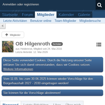
Anmelden oder registrieren
Startseite
Forum
Mitglieder
Kalender
Galerie
Letzte Aktivitäten
Benutzer online
Team-Mitglieder
Mitgliedersuche
Mitglieder
OB Hilgenroth
Schüler
aus Heidenrod
Mitglied seit 24. Mai 2016
Letzte Aktivität
12. Mai 2026
Diese Seite verwendet Cookies. Durch die Nutzung unserer Seite
erklären Sie sich damit einverstanden, dass wir Cookies setzen.
Weitere Informationen
Vom 11.05. bis zum 30.06.2025 können wieder Vorschläge für den
Bürgerhaushalt 2027 - 2030 eingetragen werden!
Sie können für die Vorschläge abstimmen!
Pinnwand
Letzte Aktivitäten
Likes
Über mich