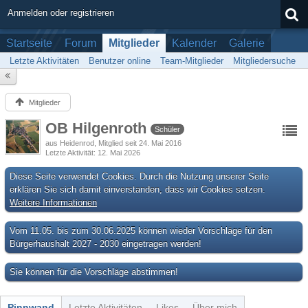
Anmelden oder registrieren
Startseite
Forum
Mitglieder
Kalender
Galerie
Letzte Aktivitäten
Benutzer online
Team-Mitglieder
Mitgliedersuche
Mitglieder
OB Hilgenroth
Schüler
aus Heidenrod
Mitglied seit 24. Mai 2016
Letzte Aktivität
12. Mai 2026
Diese Seite verwendet Cookies. Durch die Nutzung unserer Seite
erklären Sie sich damit einverstanden, dass wir Cookies setzen.
Weitere Informationen
Vom 11.05. bis zum 30.06.2025 können wieder Vorschläge für den
Bürgerhaushalt 2027 - 2030 eingetragen werden!
Sie können für die Vorschläge abstimmen!
Pinnwand
Letzte Aktivitäten
Likes
Über mich