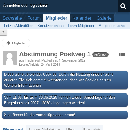
Anmelden oder registrieren
Startseite
Forum
Mitglieder
Kalender
Galerie
Letzte Aktivitäten
Benutzer online
Team-Mitglieder
Mitgliedersuche
Mitglieder
Abstimmung Postweg 1
Anfänger
aus Heidenrod
Mitglied seit 4. September 2012
Letzte Aktivität
24. April 2023
Diese Seite verwendet Cookies. Durch die Nutzung unserer Seite
erklären Sie sich damit einverstanden, dass wir Cookies setzen.
Weitere Informationen
Vom 11.05. bis zum 30.06.2025 können wieder Vorschläge für den
Bürgerhaushalt 2027 - 2030 eingetragen werden!
Sie können für die Vorschläge abstimmen!
Pinnwand
Letzte Aktivitäten
Likes
Über mich