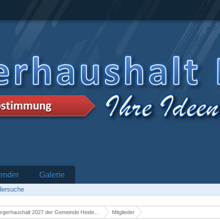
ender
Galerie
edersuche
rgerhaushalt 2027 der Gemeinde Heidenrod
Mitglieder