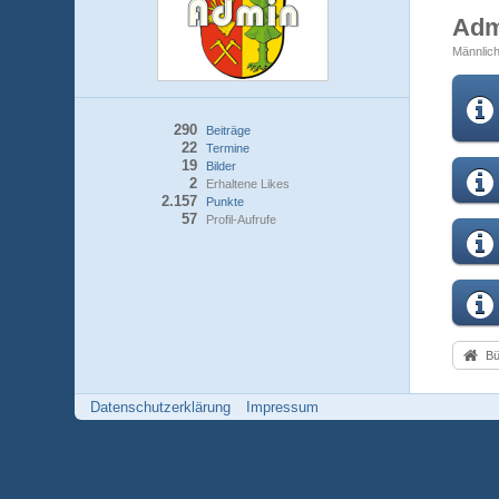
Ad
Männlic
290
Beiträge
22
Termine
19
Bilder
2
Erhaltene Likes
2.157
Punkte
57
Profil-Aufrufe
Bü
Datenschutzerklärung
Impressum