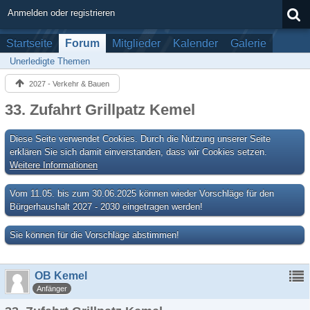
Anmelden oder registrieren
Startseite
Forum
Mitglieder
Kalender
Galerie
Unerledigte Themen
2027 - Verkehr & Bauen
33. Zufahrt Grillpatz Kemel
Diese Seite verwendet Cookies. Durch die Nutzung unserer Seite
erklären Sie sich damit einverstanden, dass wir Cookies setzen.
Weitere Informationen
Vom 11.05. bis zum 30.06.2025 können wieder Vorschläge für den
Bürgerhaushalt 2027 - 2030 eingetragen werden!
Sie können für die Vorschläge abstimmen!
OB Kemel
Anfänger