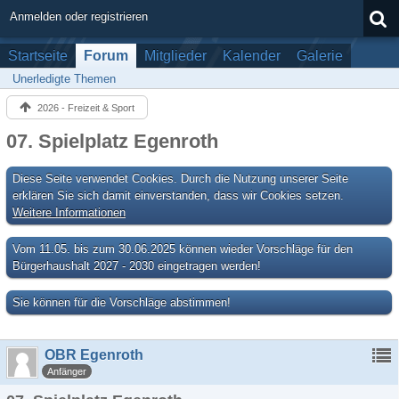
Anmelden oder registrieren
Startseite
Forum
Mitglieder
Kalender
Galerie
Unerledigte Themen
2026 - Freizeit & Sport
07. Spielplatz Egenroth
Diese Seite verwendet Cookies. Durch die Nutzung unserer Seite
erklären Sie sich damit einverstanden, dass wir Cookies setzen.
Weitere Informationen
Vom 11.05. bis zum 30.06.2025 können wieder Vorschläge für den
Bürgerhaushalt 2027 - 2030 eingetragen werden!
Sie können für die Vorschläge abstimmen!
OBR Egenroth
Anfänger