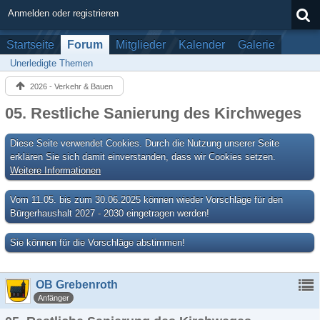
Anmelden oder registrieren
Startseite
Forum
Mitglieder
Kalender
Galerie
Unerledigte Themen
2026 - Verkehr & Bauen
05. Restliche Sanierung des Kirchweges
Diese Seite verwendet Cookies. Durch die Nutzung unserer Seite
erklären Sie sich damit einverstanden, dass wir Cookies setzen.
Weitere Informationen
Vom 11.05. bis zum 30.06.2025 können wieder Vorschläge für den
Bürgerhaushalt 2027 - 2030 eingetragen werden!
Sie können für die Vorschläge abstimmen!
OB Grebenroth
Anfänger