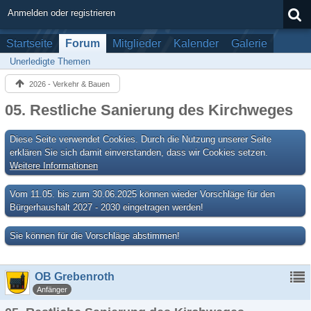
Anmelden oder registrieren
Startseite
Forum
Mitglieder
Kalender
Galerie
Unerledigte Themen
2026 - Verkehr & Bauen
05. Restliche Sanierung des Kirchweges
Diese Seite verwendet Cookies. Durch die Nutzung unserer Seite
erklären Sie sich damit einverstanden, dass wir Cookies setzen.
Weitere Informationen
Vom 11.05. bis zum 30.06.2025 können wieder Vorschläge für den
Bürgerhaushalt 2027 - 2030 eingetragen werden!
Sie können für die Vorschläge abstimmen!
OB Grebenroth
Anfänger