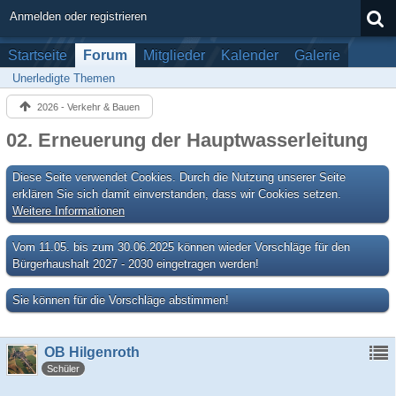
Anmelden oder registrieren
Startseite
Forum
Mitglieder
Kalender
Galerie
Unerledigte Themen
2026 - Verkehr & Bauen
02. Erneuerung der Hauptwasserleitung
Diese Seite verwendet Cookies. Durch die Nutzung unserer Seite
erklären Sie sich damit einverstanden, dass wir Cookies setzen.
Weitere Informationen
Vom 11.05. bis zum 30.06.2025 können wieder Vorschläge für den
Bürgerhaushalt 2027 - 2030 eingetragen werden!
Sie können für die Vorschläge abstimmen!
OB Hilgenroth
Schüler