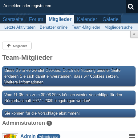
Anmelden oder registrieren
Startseite
Forum
Mitglieder
Kalender
Galerie
Letzte Aktivitäten
Benutzer online
Team-Mitglieder
Mitgliedersuche
Mitglieder
Team-Mitglieder
Diese Seite verwendet Cookies. Durch die Nutzung unserer Seite
erklären Sie sich damit einverstanden, dass wir Cookies setzen.
Weitere Informationen
Vom 11.05. bis zum 30.06.2025 können wieder Vorschläge für den
Bürgerhaushalt 2027 - 2030 eingetragen werden!
Sie können für die Vorschläge abstimmen!
Administratoren
3
Admin
Administrator