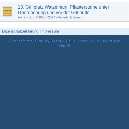
13. Grillplatz Watzelhain, Pflastersteine unter
Überdachung und vor der Grillhütte
Admin
1. Juli 2026
2027 - Verkehr & Bauen
Datenschutzerklärung
Impressum
Forensoftware:
Burning Board® 4.1.21
, entwickelt von
WoltLab®
GmbH