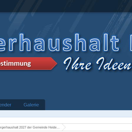
ender
Galerie
rgerhaushalt 2027 der Gemeinde Heidenrod