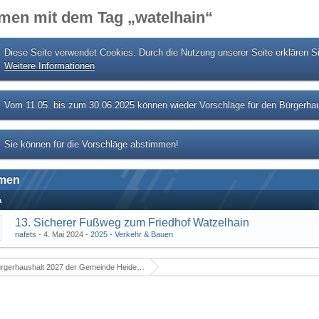
men mit dem Tag „watelhain“
Diese Seite verwendet Cookies. Durch die Nutzung unserer Seite erklären S
Weitere Informationen
Vom 11.05. bis zum 30.06.2025 können wieder Vorschläge für den Bürgerhau
Sie können für die Vorschläge abstimmen!
men
a
13. Sicherer Fußweg zum Friedhof Watzelhain
nafets
4. Mai 2024
2025 - Verkehr & Bauen
rgerhaushalt 2027 der Gemeinde Heidenrod