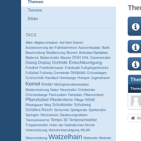
Themen
The
Termine
Bilder
TAGS
Allee
Altglascontainer
Auf dem Damm
Ausbesserung der Fahrbahnrisse
Aussichtsplatz
Bank
Baumrodung
Bepflanzung
Blumen
Bolzplatz/Spielplatz
DGH
Bäderstr
Bäderstraße
Bäume
DHL
Dammstraße
Entschleunigung
Dialog-Display
Dorfmitte
Friedhof
Friedhofsmauer
Friedwald
Fußgängerbrücke
Grillplatz
Fußpfad
Fußweg
Gemeinde
Grünanlagen
Grünschnitt
Handlauf
Homepage
Hotspot
Jugendraum
The
Kemel
Kinder
Mehrgenerationenplatz
Them
Modernisierung
Natur
Neustraße
Ortsbeiräte
Ortsrandwege
Packstation
Parkplatz
Pflanzenbeet
Pflanzkübel
Pflastersteine
Pflege
REWE
Schulkinder
Schulweg
Rheingauer Weg
Schäfers Resch
Sicherheit
Spielgeräte
Spielstraße
Springen
Steckdosen
Säuberungsaktion
Bü
Tempo 30
Temposchweller
Taunuskaserne
Treppenstufen
Unter der Katholischen Kirche
Unterstützung
Verkehrsberuhigung
WLAN
Watzelhain
Wasserleitung
Webseite
Website