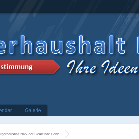
ender
Galerie
rgerhaushalt 2027 der Gemeinde Heidenrod