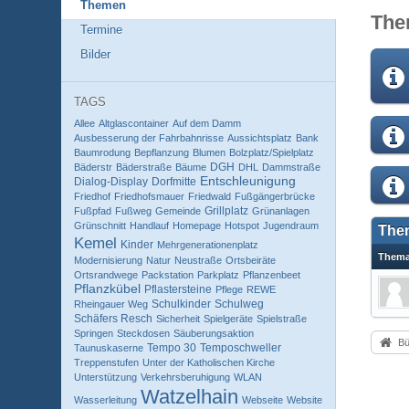
Themen
The
Termine
Bilder
TAGS
Allee
Altglascontainer
Auf dem Damm
Ausbesserung der Fahrbahnrisse
Aussichtsplatz
Bank
Baumrodung
Bepflanzung
Blumen
Bolzplatz/Spielplatz
DGH
Bäderstr
Bäderstraße
Bäume
DHL
Dammstraße
Entschleunigung
Dialog-Display
Dorfmitte
Friedhof
Friedhofsmauer
Friedwald
Fußgängerbrücke
Grillplatz
Fußpfad
Fußweg
Gemeinde
Grünanlagen
Grünschnitt
Handlauf
Homepage
Hotspot
Jugendraum
The
Kemel
Kinder
Mehrgenerationenplatz
Them
Modernisierung
Natur
Neustraße
Ortsbeiräte
Ortsrandwege
Packstation
Parkplatz
Pflanzenbeet
Pflanzkübel
Pflastersteine
Pflege
REWE
Schulkinder
Schulweg
Rheingauer Weg
Schäfers Resch
Sicherheit
Spielgeräte
Spielstraße
Springen
Steckdosen
Säuberungsaktion
Bü
Tempo 30
Temposchweller
Taunuskaserne
Treppenstufen
Unter der Katholischen Kirche
Unterstützung
Verkehrsberuhigung
WLAN
Watzelhain
Wasserleitung
Webseite
Website