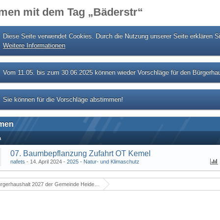
men mit dem Tag „Bäderstr“
Diese Seite verwendet Cookies. Durch die Nutzung unserer Seite erklären S
Weitere Informationen
Vom 11.05. bis zum 30.06.2025 können wieder Vorschläge für den Bürgerhau
Sie können für die Vorschläge abstimmen!
men
a
07. Baumbepflanzung Zufahrt OT Kemel
nafets
14. April 2024
2025 - Natur- und Klimaschutz
rgerhaushalt 2027 der Gemeinde Heidenrod