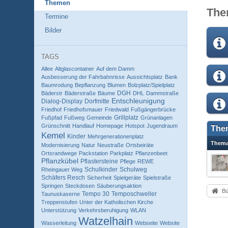
Themen
The
Termine
Bilder
TAGS
Allee
Altglascontainer
Auf dem Damm
Ausbesserung der Fahrbahnrisse
Aussichtsplatz
Bank
Baumrodung
Bepflanzung
Blumen
Bolzplatz/Spielplatz
DGH
Bäderstr
Bäderstraße
Bäume
DHL
Dammstraße
Entschleunigung
Dialog-Display
Dorfmitte
Friedhof
Friedhofsmauer
Friedwald
Fußgängerbrücke
Grillplatz
Fußpfad
Fußweg
Gemeinde
Grünanlagen
Grünschnitt
Handlauf
Homepage
Hotspot
Jugendraum
The
Kemel
Kinder
Mehrgenerationenplatz
Them
Modernisierung
Natur
Neustraße
Ortsbeiräte
Ortsrandwege
Packstation
Parkplatz
Pflanzenbeet
Pflanzkübel
Pflastersteine
Pflege
REWE
Schulkinder
Schulweg
Rheingauer Weg
Schäfers Resch
Sicherheit
Spielgeräte
Spielstraße
Springen
Steckdosen
Säuberungsaktion
Bü
Tempo 30
Temposchweller
Taunuskaserne
Treppenstufen
Unter der Katholischen Kirche
Unterstützung
Verkehrsberuhigung
WLAN
Watzelhain
Wasserleitung
Webseite
Website