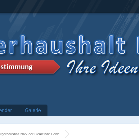
ender
Galerie
rgerhaushalt 2027 der Gemeinde Heidenrod