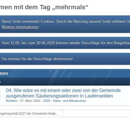
men mit dem Tag „mehrmals“
Diese Seite verwendet Cookies. Durch die Nutzung unserer Seite erklären S
Weitere Informationen
Vom 11.05. bis zum 30.06.2025 können wieder Vorschläge für den Bürgerhau
Sie können für die Vorschläge abstimmen!
men
a
04. Wie wäre es mit einem oder zwei von der Gemeinde
ausgerufenen Säuberungsaktionen in Laufenselden
Rohden
27. März 2024
2025 - Natur- und Klimaschutz
rgerhaushalt 2027 der Gemeinde Heidenrod