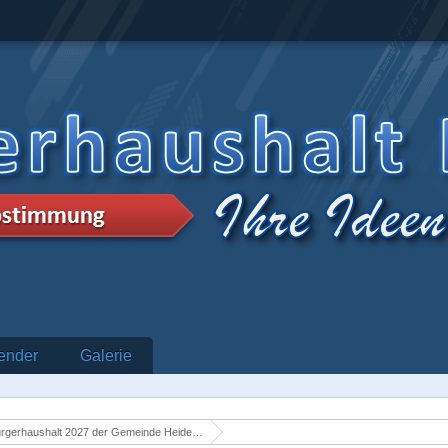
ender
Galerie
rgerhaushalt 2027 der Gemeinde Heidenrod