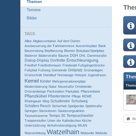
Themen
The
Termine
Bilder
TAGS
Allee
Altglascontainer
Auf dem Damm
Ausbesserung der Fahrbahnrisse
Aussichtsplatz
Bank
Baumrodung
Bepflanzung
Blumen
Bolzplatz/Spielplatz
DGH
Bäderstr
Bäderstraße
Bäume
DHL
Dammstraße
Entschleunigung
Dialog-Display
Dorfmitte
Friedhof
Friedhofsmauer
Friedwald
Fußgängerbrücke
Grillplatz
Fußpfad
Fußweg
Gemeinde
Grünanlagen
Grünschnitt
Handlauf
Homepage
Hotspot
Jugendraum
The
Kemel
Kinder
Mehrgenerationenplatz
Them
Modernisierung
Natur
Neustraße
Ortsbeiräte
Ortsrandwege
Packstation
Parkplatz
Pflanzenbeet
Pflanzkübel
Pflastersteine
Pflege
REWE
Schulkinder
Schulweg
Rheingauer Weg
Schäfers Resch
Sicherheit
Spielgeräte
Spielstraße
Springen
Steckdosen
Säuberungsaktion
Tempo 30
Temposchweller
Taunuskaserne
Bü
Treppenstufen
Unter der Katholischen Kirche
Unterstützung
Verkehrsberuhigung
WLAN
Watzelhain
Wasserleitung
Webseite
Website