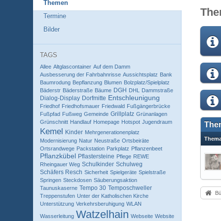
Themen
The
Termine
Bilder
TAGS
Allee
Altglascontainer
Auf dem Damm
Ausbesserung der Fahrbahnrisse
Aussichtsplatz
Bank
Baumrodung
Bepflanzung
Blumen
Bolzplatz/Spielplatz
DGH
Bäderstr
Bäderstraße
Bäume
DHL
Dammstraße
Entschleunigung
Dialog-Display
Dorfmitte
Friedhof
Friedhofsmauer
Friedwald
Fußgängerbrücke
Grillplatz
Fußpfad
Fußweg
Gemeinde
Grünanlagen
Grünschnitt
Handlauf
Homepage
Hotspot
Jugendraum
The
Kemel
Kinder
Mehrgenerationenplatz
Them
Modernisierung
Natur
Neustraße
Ortsbeiräte
Ortsrandwege
Packstation
Parkplatz
Pflanzenbeet
Pflanzkübel
Pflastersteine
Pflege
REWE
Schulkinder
Schulweg
Rheingauer Weg
Schäfers Resch
Sicherheit
Spielgeräte
Spielstraße
Springen
Steckdosen
Säuberungsaktion
Tempo 30
Temposchweller
Taunuskaserne
Bü
Treppenstufen
Unter der Katholischen Kirche
Unterstützung
Verkehrsberuhigung
WLAN
Watzelhain
Wasserleitung
Webseite
Website