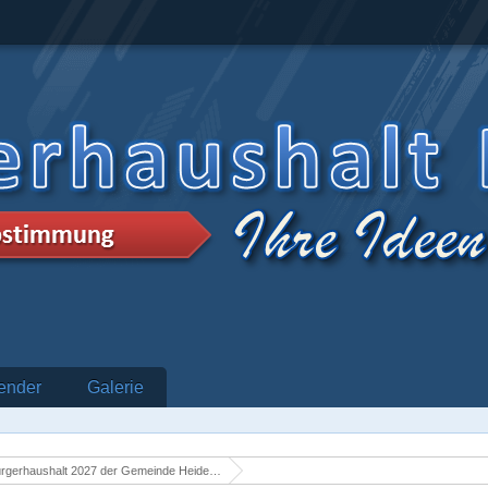
ender
Galerie
rgerhaushalt 2027 der Gemeinde Heidenrod