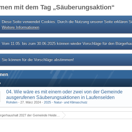
men mit dem Tag „Säuberungsaktion“
Diese Seite verwendet Cookies. Durch die Nutzung unserer Seite erklären S
Weitere Informationen
Vom 11.05. bis zum 30.06.2025 können wieder Vorschläge für den Bürgerhau
Sie können für die Vorschläge abstimmen!
men
a
04. Wie wäre es mit einem oder zwei von der Gemeinde
ausgerufenen Säuberungsaktionen in Laufenselden
Rohden
27. März 2024
2025 - Natur- und Klimaschutz
rgerhaushalt 2027 der Gemeinde Heidenrod