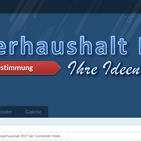
ender
Galerie
rgerhaushalt 2027 der Gemeinde Heidenrod