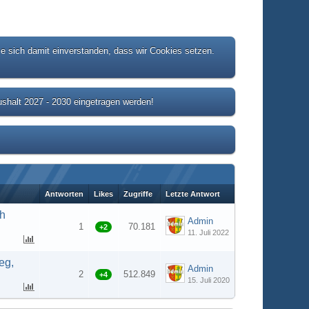
ie sich damit einverstanden, dass wir Cookies setzen.
shalt 2027 - 2030 eingetragen werden!
Antworten
Likes
Zugriffe
Letzte Antwort
ch
Admin
1
70.181
+2
11. Juli 2022
eg,
Admin
2
512.849
+4
15. Juli 2020