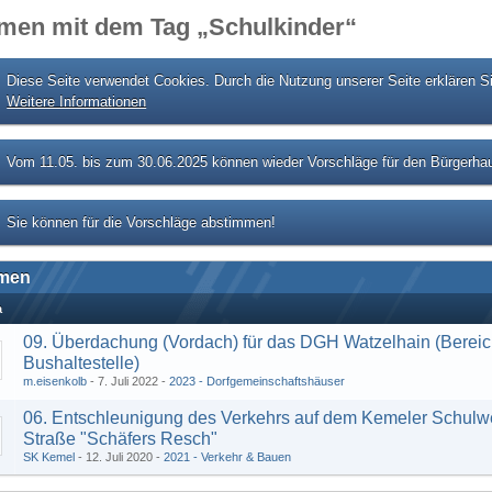
men mit dem Tag „Schulkinder“
Diese Seite verwendet Cookies. Durch die Nutzung unserer Seite erklären S
Weitere Informationen
Vom 11.05. bis zum 30.06.2025 können wieder Vorschläge für den Bürgerhau
Sie können für die Vorschläge abstimmen!
men
a
09. Überdachung (Vordach) für das DGH Watzelhain (Berei
Bushaltestelle)
m.eisenkolb
7. Juli 2022
2023 - Dorfgemeinschaftshäuser
06. Entschleunigung des Verkehrs auf dem Kemeler Schulw
Straße "Schäfers Resch"
SK Kemel
12. Juli 2020
2021 - Verkehr & Bauen