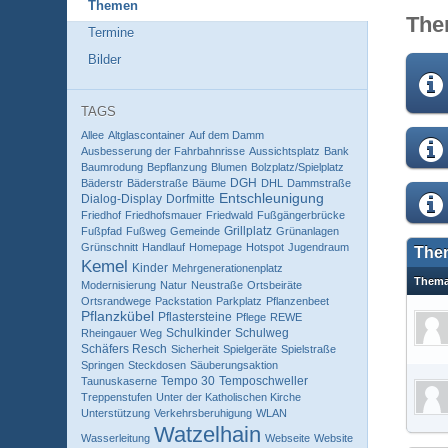
Themen
The
Termine
Bilder
TAGS
Allee
Altglascontainer
Auf dem Damm
Ausbesserung der Fahrbahnrisse
Aussichtsplatz
Bank
Baumrodung
Bepflanzung
Blumen
Bolzplatz/Spielplatz
DGH
Bäderstr
Bäderstraße
Bäume
DHL
Dammstraße
Entschleunigung
Dialog-Display
Dorfmitte
Friedhof
Friedhofsmauer
Friedwald
Fußgängerbrücke
Grillplatz
Fußpfad
Fußweg
Gemeinde
Grünanlagen
Grünschnitt
Handlauf
Homepage
Hotspot
Jugendraum
The
Kemel
Kinder
Mehrgenerationenplatz
Them
Modernisierung
Natur
Neustraße
Ortsbeiräte
Ortsrandwege
Packstation
Parkplatz
Pflanzenbeet
Pflanzkübel
Pflastersteine
Pflege
REWE
Schulkinder
Schulweg
Rheingauer Weg
Schäfers Resch
Sicherheit
Spielgeräte
Spielstraße
Springen
Steckdosen
Säuberungsaktion
Tempo 30
Temposchweller
Taunuskaserne
Treppenstufen
Unter der Katholischen Kirche
Unterstützung
Verkehrsberuhigung
WLAN
Watzelhain
Wasserleitung
Webseite
Website