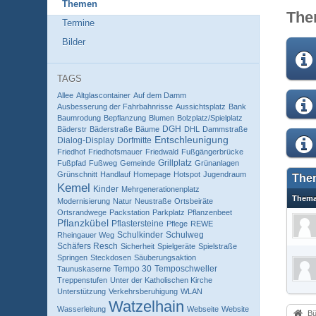
Themen
The
Termine
Bilder
TAGS
Allee
Altglascontainer
Auf dem Damm
Ausbesserung der Fahrbahnrisse
Aussichtsplatz
Bank
Baumrodung
Bepflanzung
Blumen
Bolzplatz/Spielplatz
DGH
Bäderstr
Bäderstraße
Bäume
DHL
Dammstraße
Entschleunigung
Dialog-Display
Dorfmitte
Friedhof
Friedhofsmauer
Friedwald
Fußgängerbrücke
Grillplatz
Fußpfad
Fußweg
Gemeinde
Grünanlagen
Grünschnitt
Handlauf
Homepage
Hotspot
Jugendraum
The
Kemel
Kinder
Mehrgenerationenplatz
Them
Modernisierung
Natur
Neustraße
Ortsbeiräte
Ortsrandwege
Packstation
Parkplatz
Pflanzenbeet
Pflanzkübel
Pflastersteine
Pflege
REWE
Schulkinder
Schulweg
Rheingauer Weg
Schäfers Resch
Sicherheit
Spielgeräte
Spielstraße
Springen
Steckdosen
Säuberungsaktion
Tempo 30
Temposchweller
Taunuskaserne
Treppenstufen
Unter der Katholischen Kirche
Unterstützung
Verkehrsberuhigung
WLAN
Watzelhain
Wasserleitung
Webseite
Website
Bü