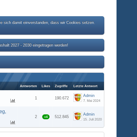
ie sich damit einverstanden, dass wir Cookies setzen.
shalt 2027 - 2030 eingetragen werden!
Antworten
Likes
Zugriffe
Letzte Antwort
Admin
1
190.672
7. Mai 2024
eg,
Admin
2
512.845
+4
15. Juli 2020