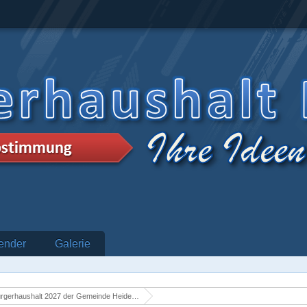
ender
Galerie
rgerhaushalt 2027 der Gemeinde Heidenrod