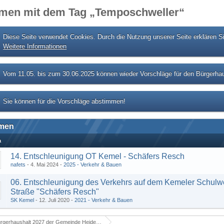
men mit dem Tag „Temposchweller“
Diese Seite verwendet Cookies. Durch die Nutzung unserer Seite erklären S
Weitere Informationen
Vom 11.05. bis zum 30.06.2025 können wieder Vorschläge für den Bürgerhau
Sie können für die Vorschläge abstimmen!
men
a
14. Entschleunigung OT Kemel - Schäfers Resch
nafets
4. Mai 2024
2025 - Verkehr & Bauen
06. Entschleunigung des Verkehrs auf dem Kemeler Schulw
Straße "Schäfers Resch"
SK Kemel
12. Juli 2020
2021 - Verkehr & Bauen
rgerhaushalt 2027 der Gemeinde Heidenrod