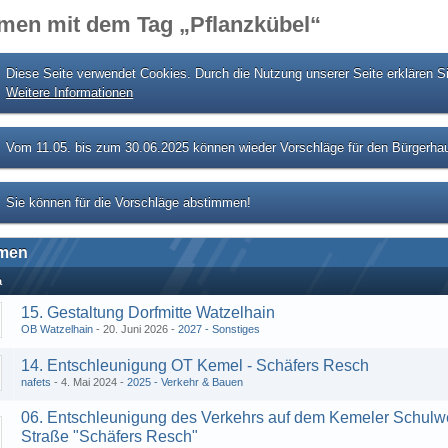
men mit dem Tag „Pflanzkübel“
Diese Seite verwendet Cookies. Durch die Nutzung unserer Seite erklären S
Weitere Informationen
Vom 11.05. bis zum 30.06.2025 können wieder Vorschläge für den Bürgerhau
Sie können für die Vorschläge abstimmen!
men
a
15. Gestaltung Dorfmitte Watzelhain
OB Watzelhain
20. Juni 2026
2027 - Sonstiges
14. Entschleunigung OT Kemel - Schäfers Resch
nafets
4. Mai 2024
2025 - Verkehr & Bauen
06. Entschleunigung des Verkehrs auf dem Kemeler Schulw
Straße "Schäfers Resch"