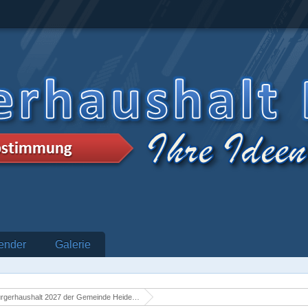
ender
Galerie
rgerhaushalt 2027 der Gemeinde Heidenrod