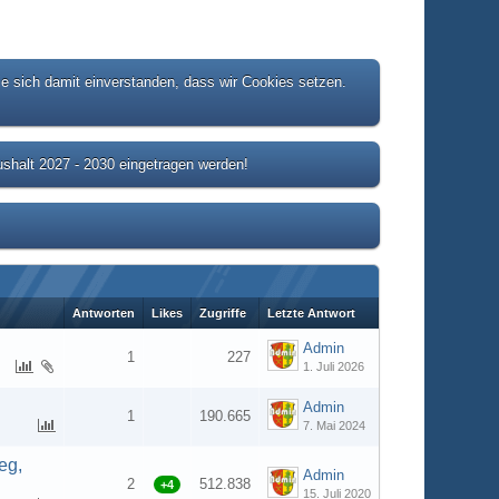
ie sich damit einverstanden, dass wir Cookies setzen.
shalt 2027 - 2030 eingetragen werden!
Antworten
Likes
Zugriffe
Letzte Antwort
Admin
1
227
1. Juli 2026
Admin
1
190.665
7. Mai 2024
eg,
Admin
2
512.838
+4
15. Juli 2020