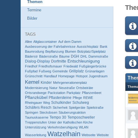
Themen
The
Termine
Bilder
TAGS
Allee
Altglascontainer
Auf dem Damm
Ausbesserung der Fahrbahnrisse
Aussichtsplatz
Bank
Baumrodung
Bepflanzung
Blumen
Bolzplatz/Spielplatz
DGH
Bäderstr
Bäderstraße
Bäume
DHL
Dammstraße
Entschleunigung
Dialog-Display
Dorfmitte
Friedhof
Friedhofsmauer
Friedwald
Fußgängerbrücke
Grillplatz
Fußpfad
Fußweg
Gemeinde
Grünanlagen
Grünschnitt
Handlauf
Homepage
Hotspot
Jugendraum
The
Kemel
Kinder
Mehrgenerationenplatz
Them
Modernisierung
Natur
Neustraße
Ortsbeiräte
Ortsrandwege
Packstation
Parkplatz
Pflanzenbeet
Pflanzkübel
Pflastersteine
Pflege
REWE
Schulkinder
Schulweg
Rheingauer Weg
Schäfers Resch
Sicherheit
Spielgeräte
Spielstraße
Springen
Steckdosen
Säuberungsaktion
Tempo 30
Temposchweller
Taunuskaserne
Treppenstufen
Unter der Katholischen Kirche
Unterstützung
Verkehrsberuhigung
WLAN
Watzelhain
Wasserleitung
Webseite
Website