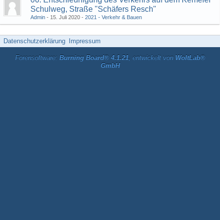
Schulweg, Straße "Schäfers Resch"
Admin
15. Juli 2020
2021 - Verkehr & Bauen
Datenschutzerklärung
Impressum
Forensoftware:
Burning Board® 4.1.21
, entwickelt von
WoltLab®
GmbH