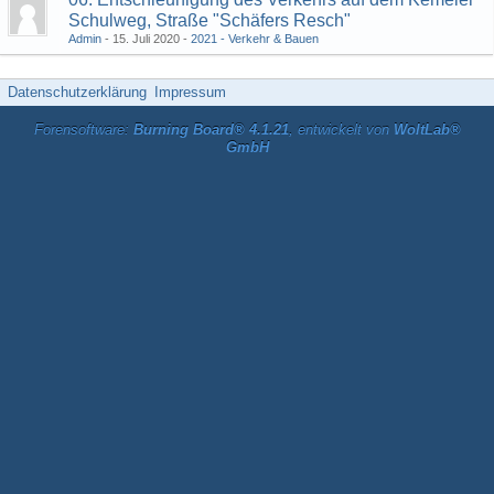
Schulweg, Straße "Schäfers Resch"
Admin
15. Juli 2020
2021 - Verkehr & Bauen
Datenschutzerklärung
Impressum
Forensoftware:
Burning Board® 4.1.21
, entwickelt von
WoltLab®
GmbH