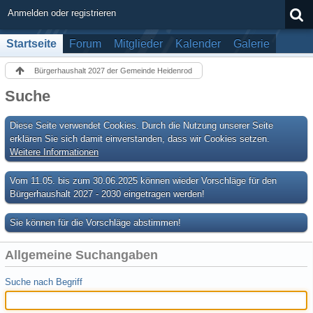
Anmelden oder registrieren
Startseite
Forum
Mitglieder
Kalender
Galerie
Bürgerhaushalt 2027 der Gemeinde Heidenrod
Suche
Diese Seite verwendet Cookies. Durch die Nutzung unserer Seite
erklären Sie sich damit einverstanden, dass wir Cookies setzen.
Weitere Informationen
Vom 11.05. bis zum 30.06.2025 können wieder Vorschläge für den
Bürgerhaushalt 2027 - 2030 eingetragen werden!
Sie können für die Vorschläge abstimmen!
Allgemeine Suchangaben
Suche nach Begriff