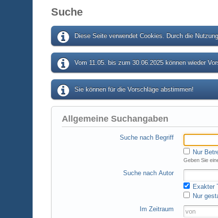
Suche
Diese Seite verwendet Cookies. Durch die Nutzung 
Vom 11.05. bis zum 30.06.2025 können wieder Vors
Sie können für die Vorschläge abstimmen!
Allgemeine Suchangaben
Suche nach Begriff
Nur Betr
Geben Sie eine
Suche nach Autor
Exakter T
Nur gest
Im Zeitraum