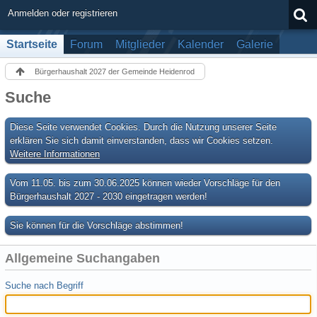
Anmelden oder registrieren
Startseite
Forum
Mitglieder
Kalender
Galerie
Bürgerhaushalt 2027 der Gemeinde Heidenrod
Suche
Diese Seite verwendet Cookies. Durch die Nutzung unserer Seite
erklären Sie sich damit einverstanden, dass wir Cookies setzen.
Weitere Informationen
Vom 11.05. bis zum 30.06.2025 können wieder Vorschläge für den
Bürgerhaushalt 2027 - 2030 eingetragen werden!
Sie können für die Vorschläge abstimmen!
Allgemeine Suchangaben
Suche nach Begriff