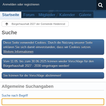
Anmelden oder registrieren
Startseite
Forum
Mitglieder
Kalender
Galerie
Bürgerhaushalt 2027 der Gemeinde Heidenrod
Suche
Diese Seite verwendet Cookies. Durch die Nutzung unserer Seite
erklären Sie sich damit einverstanden, dass wir Cookies setzen.
Weitere Informationen
Vom 11.05. bis zum 30.06.2025 können wieder Vorschläge für den
Bürgerhaushalt 2027 - 2030 eingetragen werden!
Sie können für die Vorschläge abstimmen!
Allgemeine Suchangaben
Suche nach Begriff