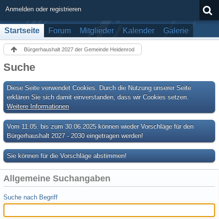
Anmelden oder registrieren
Startseite
Forum
Mitglieder
Kalender
Galerie
Bürgerhaushalt 2027 der Gemeinde Heidenrod
Suche
Diese Seite verwendet Cookies. Durch die Nutzung unserer Seite
erklären Sie sich damit einverstanden, dass wir Cookies setzen.
Weitere Informationen
Vom 11.05. bis zum 30.06.2025 können wieder Vorschläge für den
Bürgerhaushalt 2027 - 2030 eingetragen werden!
Sie können für die Vorschläge abstimmen!
Allgemeine Suchangaben
Suche nach Begriff