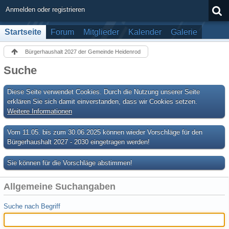
Anmelden oder registrieren
Startseite
Forum
Mitglieder
Kalender
Galerie
Bürgerhaushalt 2027 der Gemeinde Heidenrod
Suche
Diese Seite verwendet Cookies. Durch die Nutzung unserer Seite
erklären Sie sich damit einverstanden, dass wir Cookies setzen.
Weitere Informationen
Vom 11.05. bis zum 30.06.2025 können wieder Vorschläge für den
Bürgerhaushalt 2027 - 2030 eingetragen werden!
Sie können für die Vorschläge abstimmen!
Allgemeine Suchangaben
Suche nach Begriff