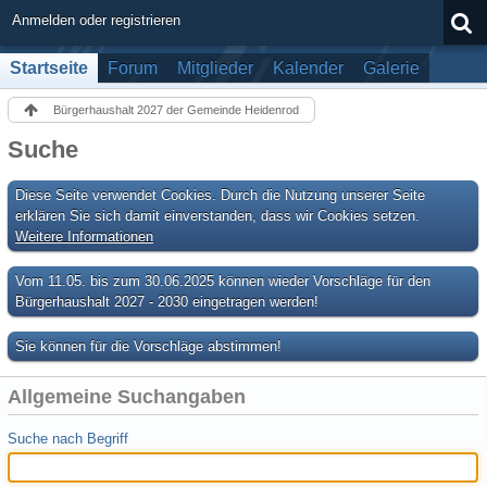
Anmelden oder registrieren
Startseite
Forum
Mitglieder
Kalender
Galerie
Bürgerhaushalt 2027 der Gemeinde Heidenrod
Suche
Diese Seite verwendet Cookies. Durch die Nutzung unserer Seite
erklären Sie sich damit einverstanden, dass wir Cookies setzen.
Weitere Informationen
Vom 11.05. bis zum 30.06.2025 können wieder Vorschläge für den
Bürgerhaushalt 2027 - 2030 eingetragen werden!
Sie können für die Vorschläge abstimmen!
Allgemeine Suchangaben
Suche nach Begriff