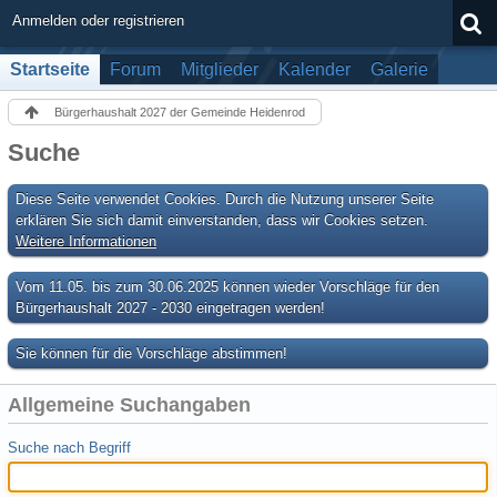
Anmelden oder registrieren
Startseite
Forum
Mitglieder
Kalender
Galerie
Bürgerhaushalt 2027 der Gemeinde Heidenrod
Suche
Diese Seite verwendet Cookies. Durch die Nutzung unserer Seite
erklären Sie sich damit einverstanden, dass wir Cookies setzen.
Weitere Informationen
Vom 11.05. bis zum 30.06.2025 können wieder Vorschläge für den
Bürgerhaushalt 2027 - 2030 eingetragen werden!
Sie können für die Vorschläge abstimmen!
Allgemeine Suchangaben
Suche nach Begriff