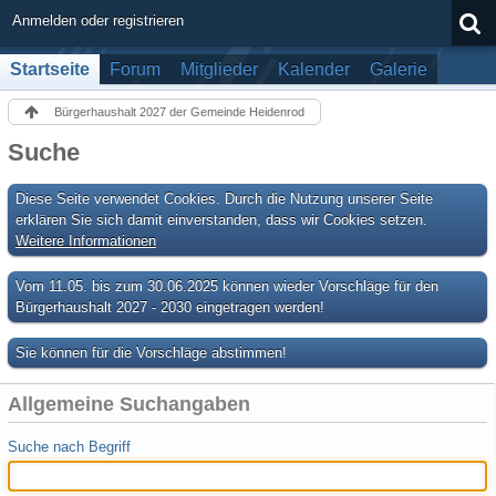
Anmelden oder registrieren
Startseite
Forum
Mitglieder
Kalender
Galerie
Bürgerhaushalt 2027 der Gemeinde Heidenrod
Suche
Diese Seite verwendet Cookies. Durch die Nutzung unserer Seite
erklären Sie sich damit einverstanden, dass wir Cookies setzen.
Weitere Informationen
Vom 11.05. bis zum 30.06.2025 können wieder Vorschläge für den
Bürgerhaushalt 2027 - 2030 eingetragen werden!
Sie können für die Vorschläge abstimmen!
Allgemeine Suchangaben
Suche nach Begriff