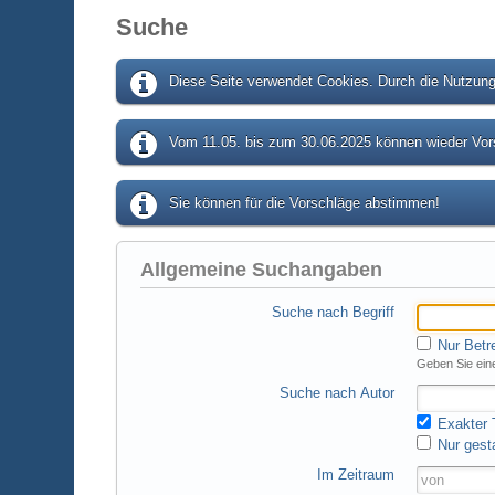
Suche
Diese Seite verwendet Cookies. Durch die Nutzung 
Vom 11.05. bis zum 30.06.2025 können wieder Vors
Sie können für die Vorschläge abstimmen!
Allgemeine Suchangaben
Suche nach Begriff
Nur Betr
Geben Sie eine
Suche nach Autor
Exakter T
Nur gest
Im Zeitraum