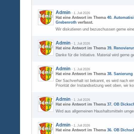
Admin
-
1. Juli 2026
Hat eine Antwort im Thema
40. Automatisi
Grebenroth
verfasst.
Wir diskutieren und bezuschussen gerne eine
Admin
-
1. Juli 2026
Hat eine Antwort im Thema
39. Renovieru
Danke für die Initiative. Material wird gerne g
Admin
-
1. Juli 2026
Hat eine Antwort im Thema
38. Sanierung
Der Sachverhalt ist bekannt, es wird nach e
Priorität der Instandsetzung weit oben, wir 
Admin
-
1. Juli 2026
Hat eine Antwort im Thema
37. OB Dicksch
Wird aus allgemeinen Haushaltsmitteln umge
Admin
-
1. Juli 2026
Hat eine Antwort im Thema
36. OB Dichsch