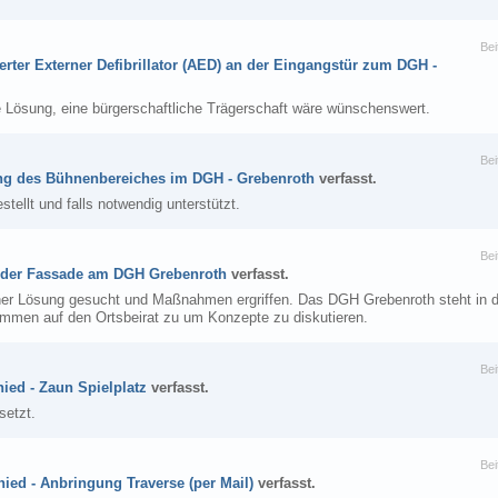
Bei
erter Externer Defibrillator (AED) an der Eingangstür zum DGH -
 Lösung, eine bürgerschaftliche Trägerschaft wäre wünschenswert.
Bei
ng des Bühnenbereiches im DGH - Grebenroth
verfasst.
estellt und falls notwendig unterstützt.
Bei
 der Fassade am DGH Grebenroth
verfasst.
iner Lösung gesucht und Maßnahmen ergriffen. Das DGH Grebenroth steht in 
kommen auf den Ortsbeirat zu um Konzepte zu diskutieren.
Bei
ied - Zaun Spielplatz
verfasst.
setzt.
Bei
ied - Anbringung Traverse (per Mail)
verfasst.