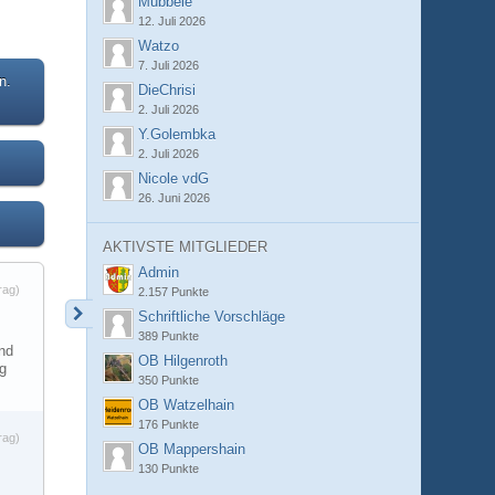
Mubbele
12. Juli 2026
Watzo
7. Juli 2026
n.
DieChrisi
2. Juli 2026
Y.Golembka
2. Juli 2026
Nicole vdG
26. Juni 2026
AKTIVSTE MITGLIEDER
Admin
rag)
2.157 Punkte
Schriftliche Vorschläge
389 Punkte
end
OB Hilgenroth
ng
350 Punkte
OB Watzelhain
176 Punkte
rag)
OB Mappershain
130 Punkte