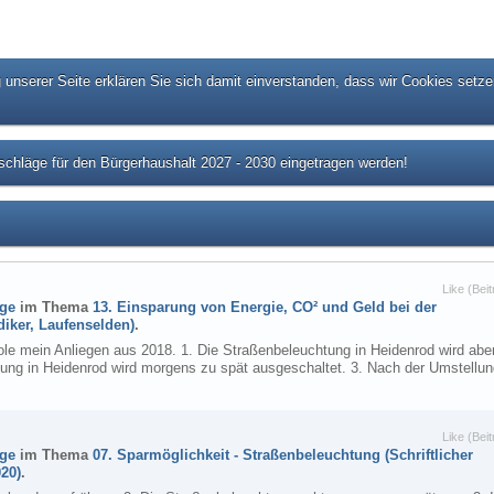
unserer Seite erklären Sie sich damit einverstanden, dass wir Cookies setze
chläge für den Bürgerhaushalt 2027 - 2030 eingetragen werden!
Like (Beit
äge
im Thema
13. Einsparung von Energie, CO² und Geld bei der
iker, Laufenselden)
.
le mein Anliegen aus 2018. 1. Die Straßenbeleuchtung in Heidenrod wird ab
htung in Heidenrod wird morgens zu spät ausgeschaltet. 3. Nach der Umstellu
Like (Beit
äge
im Thema
07. Sparmöglichkeit - Straßenbeleuchtung (Schriftlicher
20)
.