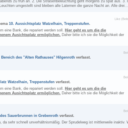
 abends zu früh an. 2. Die Straßenbeleuchtung geht morgens zu spät aus. 3. 
euchten umgestellt sind bleiben alle Laternen die ganze Nacht an. Alle drei
Like (Beit
hema
10. Aussichtsplatz Watzelhain, Treppenstufen
.
m eine Bank, die repariert werden soll.
Hier geht es um die die
inenem Ausichtsplatz ermöglichen.
Daher bitte ich sie die Möglichkeit der
Bei
 Bereich des "Alten Rathauses" Hilgenroth
verfasst.
Bei
latz Watzelhain, Treppenstufen
verfasst.
m eine Bank, die repariert werden soll.
Hier geht es um die die
inenem Ausichtsplatz ermöglichen.
Daher bitte ich sie die Möglichkeit der
Bei
 des Sauerbrunnen in Grebenroth
verfasst.
a sehr schnell unverhältnismäßig. Der Sprudelweg ist mittlerweile inaktiv. 