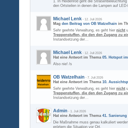
1. In Heidenrod geht die Straßenbeleuchtung
den Ortsteilen in denen die Lampen auf LED-L
Michael Lenk
-
12. Juli 2026
Mag
den Beitrag von
OB Watzelhain
im T
Sehr geehrte Verwaltung, es geht hier
nicht
u
Treppenstuffen, die den den Zugang zu e
Instandsetzung der…
Michael Lenk
-
12. Juli 2026
Hat eine Antwort im Thema
05. Hotspot im
Also nie! /s
OB Watzelhain
-
7. Juli 2026
Hat eine Antwort im Thema
10. Aussichtsp
Sehr geehrte Verwaltung, es geht hier
nicht
u
Treppenstuffen, die den den Zugang zu e
Instandsetzung der…
Admin
-
1. Juli 2026
Hat eine Antwort im Thema
41. Sanierung
Die Maßnahme muss genau kalkuliert werden, d
erörtern die Situation vor Ort.