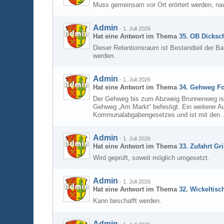
Muss gemeinsam vor Ort erörtert werden, nac
Admin
-
1. Juli 2026
Hat eine Antwort im Thema
35. OB Dicksch
Dieser Retentionsraum ist Bestandteil der B
werden.
Admin
-
1. Juli 2026
Hat eine Antwort im Thema
34. Gehweg Fo
Der Gehweg bis zum Abzweig Brunnenweg ist
Gehweg „Am Markt“ befestigt. Ein weiterer A
Kommunalabgabengesetzes und ist mit den
Admin
-
1. Juli 2026
Hat eine Antwort im Thema
33. Zufahrt Gr
Wird geprüft, soweit möglich umgesetzt.
Admin
-
1. Juli 2026
Hat eine Antwort im Thema
32. Wickeltis
Kann beschafft werden.
Admin