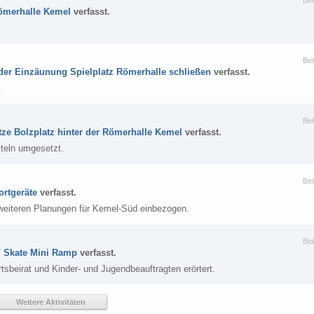
Bei
ömerhalle Kemel
verfasst.
Bei
 der Einzäunung Spielplatz Römerhalle schließen
verfasst.
.
Bei
tze Bolzplatz hinter der Römerhalle Kemel
verfasst.
tteln umgesetzt.
Bei
ortgeräte
verfasst.
weiteren Planungen für Kemel-Süd einbezogen.
Bei
 / Skate Mini Ramp
verfasst.
tsbeirat und Kinder- und Jugendbeauftragten erörtert.
Weitere Aktivitäten