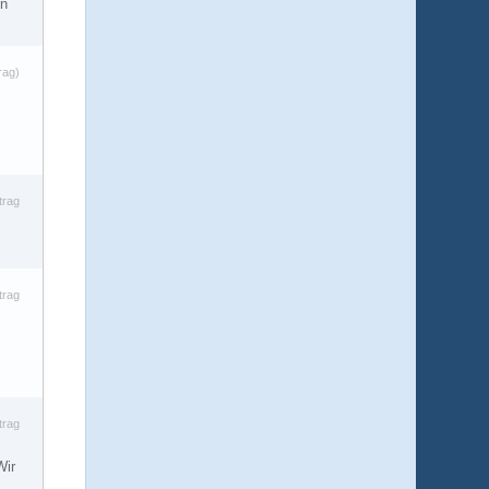
In
…
rag)
trag
trag
trag
Wir