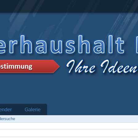
ender
Galerie
edersuche