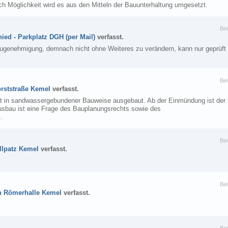
h Möglichkeit wird es aus den Mitteln der Bauunterhaltung umgesetzt.
Bei
ied - Parkplatz DGH (per Mail)
verfasst.
augenehmigung, demnach nicht ohne Weiteres zu verändern, kann nur geprüft
Bei
rststraße Kemel
verfasst.
 in sandwassergebundener Bauweise ausgebaut. Ab der Einmündung ist der
usbau ist eine Frage des Bauplanungsrechts sowie des
…
Bei
illpatz Kemel
verfasst.
Bei
ch Römerhalle Kemel
verfasst.