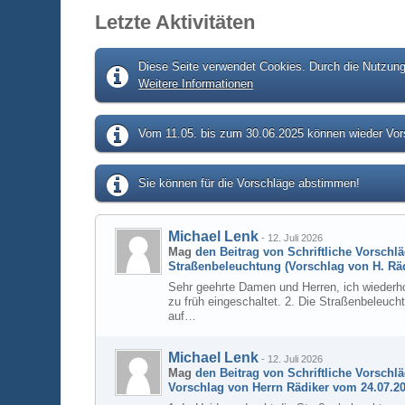
Letzte Aktivitäten
Diese Seite verwendet Cookies. Durch die Nutzung 
Weitere Informationen
Vom 11.05. bis zum 30.06.2025 können wieder Vors
Sie können für die Vorschläge abstimmen!
Michael Lenk
-
12. Juli 2026
Mag
den Beitrag von
Schriftliche Vorschl
Straßenbeleuchtung (Vorschlag von H. Räd
Sehr geehrte Damen und Herren, ich wiederho
zu früh eingeschaltet. 2. Die Straßenbeleuc
auf…
Michael Lenk
-
12. Juli 2026
Mag
den Beitrag von
Schriftliche Vorschl
Vorschlag von Herrn Rädiker vom 24.07.20