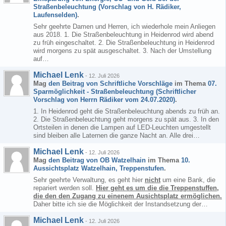
Straßenbeleuchtung (Vorschlag von H. Rädiker,
Laufenselden)
.
Sehr geehrte Damen und Herren, ich wiederhole mein Anliegen
aus 2018. 1. Die Straßenbeleuchtung in Heidenrod wird abend
zu früh eingeschaltet. 2. Die Straßenbeleuchtung in Heidenrod
wird morgens zu spät ausgeschaltet. 3. Nach der Umstellung
auf…
Michael Lenk
-
12. Juli 2026
Mag
den Beitrag von
Schriftliche Vorschläge
im Thema
07.
Sparmöglichkeit - Straßenbeleuchtung (Schriftlicher
Vorschlag von Herrn Rädiker vom 24.07.2020)
.
1. In Heidenrod geht die Straßenbeleuchtung abends zu früh an.
2. Die Straßenbeleuchtung geht morgens zu spät aus. 3. In den
Ortsteilen in denen die Lampen auf LED-Leuchten umgestellt
sind bleiben alle Laternen die ganze Nacht an. Alle drei…
Michael Lenk
-
12. Juli 2026
Mag
den Beitrag von
OB Watzelhain
im Thema
10.
Aussichtsplatz Watzelhain, Treppenstufen
.
Sehr geehrte Verwaltung, es geht hier
nicht
um eine Bank, die
repariert werden soll.
Hier geht es um die die Treppenstuffen,
die den den Zugang zu einenem Ausichtsplatz ermöglichen.
Daher bitte ich sie die Möglichkeit der Instandsetzung der…
Michael Lenk
-
12. Juli 2026