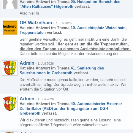
Hat eine Antwort im Thema
05. Hotspot im Bereich des
"Alten Rathauses" Hilgenroth
verfasst.
Also nie! /s
OB Watzelhain
-
7. Juli 2026
Hat eine Antwort im Thema
10. Aussichtsplatz Watzelhain,
Treppenstufen
verfasst.
Sehr geehrte Verwaltung, es geht hier
nicht
um eine Bank, die
repariert werden soll.
Hier geht es um die die Treppenstuffen,
die den den Zugang zu einenem Ausichtsplatz ermöglichen.
Daher bitte ich sie die Möglichkeit der Instandsetzung der…
Admin
-
1. Juli 2026
Hat eine Antwort im Thema
41. Sanierung des
Sauerbrunnen in Grebenroth
verfasst.
Die Maßnahme muss genau kalkuliert werden, da sehr schnell
unverhältnismäßig. Der Sprudelweg ist mittlerweile inaktiv. Wir
erörtern die Situation vor Ort.
Admin
-
1. Juli 2026
Hat eine Antwort im Thema
40. Automatisierter Externer
Defibrillator (AED) an der Eingangstür zum DGH -
Grebenroth
verfasst.
Wir diskutieren und bezuschussen gerne eine Lösung, eine
bürgerschaftliche Trägerschaft wäre wünschenswert.