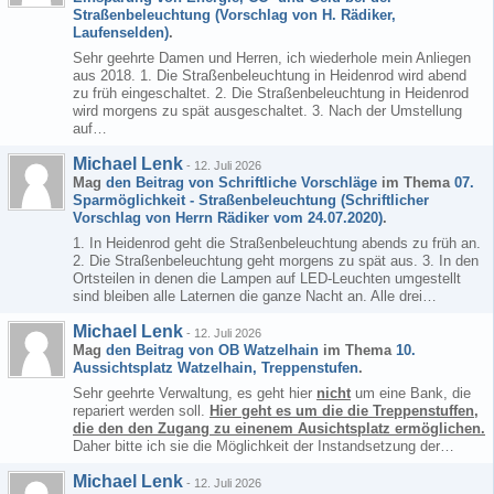
Straßenbeleuchtung (Vorschlag von H. Rädiker,
Laufenselden)
.
Sehr geehrte Damen und Herren, ich wiederhole mein Anliegen
aus 2018. 1. Die Straßenbeleuchtung in Heidenrod wird abend
zu früh eingeschaltet. 2. Die Straßenbeleuchtung in Heidenrod
wird morgens zu spät ausgeschaltet. 3. Nach der Umstellung
auf…
Michael Lenk
-
12. Juli 2026
Mag
den Beitrag von
Schriftliche Vorschläge
im Thema
07.
Sparmöglichkeit - Straßenbeleuchtung (Schriftlicher
Vorschlag von Herrn Rädiker vom 24.07.2020)
.
1. In Heidenrod geht die Straßenbeleuchtung abends zu früh an.
2. Die Straßenbeleuchtung geht morgens zu spät aus. 3. In den
Ortsteilen in denen die Lampen auf LED-Leuchten umgestellt
sind bleiben alle Laternen die ganze Nacht an. Alle drei…
Michael Lenk
-
12. Juli 2026
Mag
den Beitrag von
OB Watzelhain
im Thema
10.
Aussichtsplatz Watzelhain, Treppenstufen
.
Sehr geehrte Verwaltung, es geht hier
nicht
um eine Bank, die
repariert werden soll.
Hier geht es um die die Treppenstuffen,
die den den Zugang zu einenem Ausichtsplatz ermöglichen.
Daher bitte ich sie die Möglichkeit der Instandsetzung der…
Michael Lenk
-
12. Juli 2026