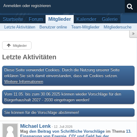
Anmelden oder registrieren
Startseite
Forum
Mitglieder
Kalender
Galerie
Letzte Aktivitäten
Benutzer online
Team-Mitglieder
Mitgliedersuche
Mitglieder
Letzte Aktivitäten
Diese Seite verwendet Cookies. Durch die Nutzung unserer Seite
erklären Sie sich damit einverstanden, dass wir Cookies setzen.
Weitere Informationen
Vom 11.05. bis zum 30.06.2025 können wieder Vorschläge für den
Bürgerhaushalt 2027 - 2030 eingetragen werden!
Sie können für die Vorschläge abstimmen!
Michael Lenk
-
12. Juli 2026
Mag
den Beitrag von
Schriftliche Vorschläge
im Thema
13.
Einsparung von Energie, CO² und Geld bei der