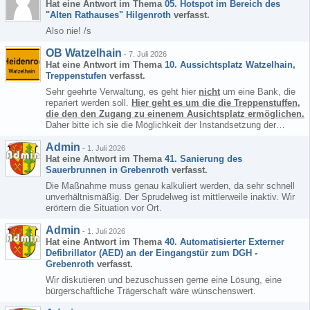
Hat eine Antwort im Thema
05. Hotspot im Bereich des
"Alten Rathauses" Hilgenroth
verfasst.
Also nie! /s
OB Watzelhain
-
7. Juli 2026
Hat eine Antwort im Thema
10. Aussichtsplatz Watzelhain,
Treppenstufen
verfasst.
Sehr geehrte Verwaltung, es geht hier
nicht
um eine Bank, die
repariert werden soll.
Hier geht es um die die Treppenstuffen,
die den den Zugang zu einenem Ausichtsplatz ermöglichen.
Daher bitte ich sie die Möglichkeit der Instandsetzung der…
Admin
-
1. Juli 2026
Hat eine Antwort im Thema
41. Sanierung des
Sauerbrunnen in Grebenroth
verfasst.
Die Maßnahme muss genau kalkuliert werden, da sehr schnell
unverhältnismäßig. Der Sprudelweg ist mittlerweile inaktiv. Wir
erörtern die Situation vor Ort.
Admin
-
1. Juli 2026
Hat eine Antwort im Thema
40. Automatisierter Externer
Defibrillator (AED) an der Eingangstür zum DGH -
Grebenroth
verfasst.
Wir diskutieren und bezuschussen gerne eine Lösung, eine
bürgerschaftliche Trägerschaft wäre wünschenswert.