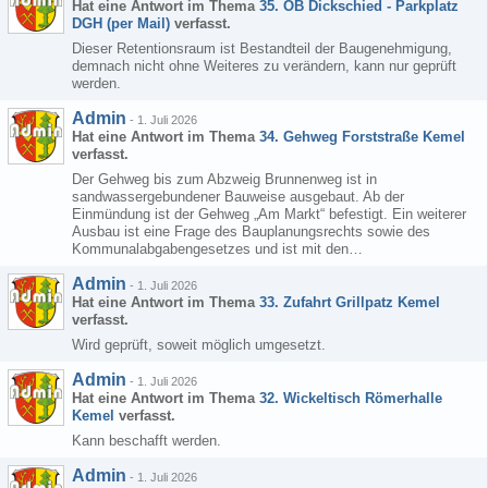
Hat eine Antwort im Thema
35. OB Dickschied - Parkplatz
DGH (per Mail)
verfasst.
Dieser Retentionsraum ist Bestandteil der Baugenehmigung,
demnach nicht ohne Weiteres zu verändern, kann nur geprüft
werden.
Admin
-
1. Juli 2026
Hat eine Antwort im Thema
34. Gehweg Forststraße Kemel
verfasst.
Der Gehweg bis zum Abzweig Brunnenweg ist in
sandwassergebundener Bauweise ausgebaut. Ab der
Einmündung ist der Gehweg „Am Markt“ befestigt. Ein weiterer
Ausbau ist eine Frage des Bauplanungsrechts sowie des
Kommunalabgabengesetzes und ist mit den…
Admin
-
1. Juli 2026
Hat eine Antwort im Thema
33. Zufahrt Grillpatz Kemel
verfasst.
Wird geprüft, soweit möglich umgesetzt.
Admin
-
1. Juli 2026
Hat eine Antwort im Thema
32. Wickeltisch Römerhalle
Kemel
verfasst.
Kann beschafft werden.
Admin
-
1. Juli 2026