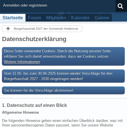
Anmelden oder registrieren
Startseite
Forum
Mitglieder
Kalender
Galerie
Bürgerhaushalt 2027 der Gemeinde Heidenrod
Datenschutzerklärung
Diese Seite verwendet Cookies. Durch die Nutzung unserer Seite
erklären Sie sich damit einverstanden, dass wir Cookies setzen.
Weitere Informationen
Vom 11.05. bis zum 30.06.2025 können wieder Vorschläge für den
Bürgerhaushalt 2027 - 2030 eingetragen werden!
Sie können für die Vorschläge abstimmen!
1. Datenschutz auf einen Blick
Allgemeine Hinweise
Die folgenden Hinweise geben einen einfachen Überblick darüber, was mit
Ihren personenbezogenen Daten passiert, wenn Sie unsere Website