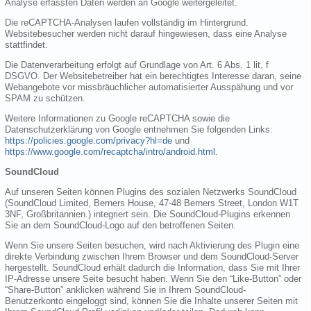
Analyse erfassten Daten werden an Google weitergeleitet.
Die reCAPTCHA-Analysen laufen vollständig im Hintergrund.
Websitebesucher werden nicht darauf hingewiesen, dass eine Analyse
stattfindet.
Die Datenverarbeitung erfolgt auf Grundlage von Art. 6 Abs. 1 lit. f
DSGVO. Der Websitebetreiber hat ein berechtigtes Interesse daran, seine
Webangebote vor missbräuchlicher automatisierter Ausspähung und vor
SPAM zu schützen.
Weitere Informationen zu Google reCAPTCHA sowie die
Datenschutzerklärung von Google entnehmen Sie folgenden Links:
https://policies.google.com/privacy?hl=de
und
https://www.google.com/recaptcha/intro/android.html
.
SoundCloud
Auf unseren Seiten können Plugins des sozialen Netzwerks SoundCloud
(SoundCloud Limited, Berners House, 47-48 Berners Street, London W1T
3NF, Großbritannien.) integriert sein. Die SoundCloud-Plugins erkennen
Sie an dem SoundCloud-Logo auf den betroffenen Seiten.
Wenn Sie unsere Seiten besuchen, wird nach Aktivierung des Plugin eine
direkte Verbindung zwischen Ihrem Browser und dem SoundCloud-Server
hergestellt. SoundCloud erhält dadurch die Information, dass Sie mit Ihrer
IP-Adresse unsere Seite besucht haben. Wenn Sie den “Like-Button” oder
“Share-Button” anklicken während Sie in Ihrem SoundCloud-
Benutzerkonto eingeloggt sind, können Sie die Inhalte unserer Seiten mit