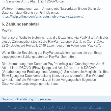
im Sinne des Art. 6 Abs. 1 lit. f DSGVO dar.
Weitere Informationen zum Umgang mit Nutzerdaten finden Sie in der
Datenschutzerklärung von GitHub unter:
https://help.github.com/articles/github-privacy-statement/
.
6. Zahlungsanbieter
PayPal
Auf unserer Website bieten wir u.a. die Bezahlung via PayPal an. Anbieter
dieses Zahlungsdienstes ist die PayPal (Europe) S.à.r.l. et Cie, S.C.A.,
22-24 Boulevard Royal, L-2449 Luxembourg (im Folgenden “PayPal”).
Wenn Sie die Bezahlung via PayPal auswählen, werden die von Ihnen
eingegebenen Zahlungsdaten an PayPal übermittelt.
Die Übermittlung Ihrer Daten an PayPal erfolgt auf Grundlage von Art. 6
Abs. 1 lit. a DSGVO (Einwilligung) und Art. 6 Abs. 1 lit. b DSGVO
(Verarbeitung zur Erfüllung eines Vertrags). Sie haben die Möglichkeit, Ihre
Einwilligung zur Datenverarbeitung jederzeit zu widerrufen. Ein Widerruf
wirkt sich auf die Wirksamkeit von in der Vergangenheit liegenden
Datenverarbeitungsvorgängen nicht aus.
Datenschutzerklärung
Impressum
Forensoftware:
Burning Board® 4.1.21
, entwickelt von
WoltLab®