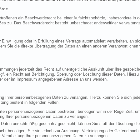
örde
offenen ein Beschwerderecht bei einer Aufsichtsbehörde, insbesondere in de
es zu. Das Beschwerderecht besteht unbeschadet anderweitiger verwaltungsre
 Einwilligung oder in Erfüllung eines Vertrags automatisiert verarbeiten, an si
 Sie die direkte Übertragung der Daten an einen anderen Verantwortlichen ve
mmungen jederzeit das Recht auf unentgeltliche Auskunft über Ihre gespeic
f. ein Recht auf Berichtigung, Sperrung oder Löschung dieser Daten. Hierz
ter der im Impressum angegebenen Adresse an uns wenden.
ung Ihrer personenbezogenen Daten zu verlangen. Hierzu können Sie sich je
ung besteht in folgenden Fällen:
erten personenbezogenen Daten bestreiten, benötigen wir in der Regel Zeit, u
ung Ihrer personenbezogenen Daten zu verlangen.
Daten unrechtmäßig geschah / geschieht, können Sie statt der Löschung die
ehr benötigen, Sie sie jedoch zur Ausübung, Verteidigung oder Geltendmac
r Verarbeitung Ihrer personenbezogenen Daten zu verlangen.