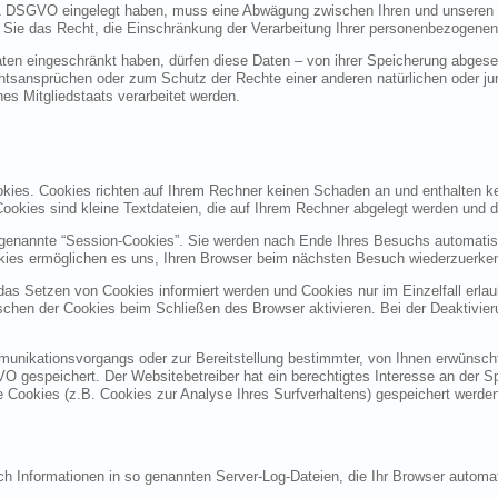
 1 DSGVO eingelegt haben, muss eine Abwägung zwischen Ihren und unseren
 Sie das Recht, die Einschränkung der Verarbeitung Ihrer personenbezogenen
en eingeschränkt haben, dürfen diese Daten – von ihrer Speicherung abgesehe
sansprüchen oder zum Schutz der Rechte einer anderen natürlichen oder jur
nes Mitgliedstaats verarbeitet werden.
okies. Cookies richten auf Ihrem Rechner keinen Schaden an und enthalten k
 Cookies sind kleine Textdateien, die auf Ihrem Rechner abgelegt werden und d
genannte “Session-Cookies”. Sie werden nach Ende Ihres Besuchs automatisc
okies ermöglichen es uns, Ihren Browser beim nächsten Besuch wiederzuerke
 das Setzen von Cookies informiert werden und Cookies nur im Einzelfall erl
chen der Cookies beim Schließen des Browser aktivieren. Bei der Deaktivier
unikationsvorgangs oder zur Bereitstellung bestimmter, von Ihnen erwünschte
GVO gespeichert. Der Websitebetreiber hat ein berechtigtes Interesse an der S
re Cookies (z.B. Cookies zur Analyse Ihres Surfverhaltens) gespeichert werde
ch Informationen in so genannten Server-Log-Dateien, die Ihr Browser automat