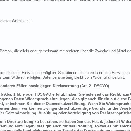
 dieser Website ist:
sche Person, die allein oder gemeinsam mit anderen über die Zwecke und Mittel
drücklichen Einwilligung möglich. Sie können eine bereits erteilte Einwilligung
is zum Widerruf erfolgten Datenverarbeitung bleibt vom Widerruf unberührt.
onderen Fällen sowie gegen Direktwerbung (Art. 21 DSGVO)
 Abs. 1 lit. e oder f DSGVO erfolgt, haben Sie jederzeit das Recht, aus
genen Daten Widerspruch einzulegen; dies gilt auch für ein auf diese B
ht, entnehmen Sie dieser Datenschutzerklärung. Wenn Sie Widerspruch e
s sei denn, wir können zwingende schutzwürdige Gründe für die Verarbe
t der Geltendmachung, Ausübung oder Verteidigung von Rechtsansprüche
um Direktwerbung zu betreiben, so haben Sie das Recht, jederzeit Wider
bung einzulegen; dies gilt auch für das Profiling, soweit es mit solch
ten anschließend nicht mehr zum Zwecke der Direktwerbung verwendet 