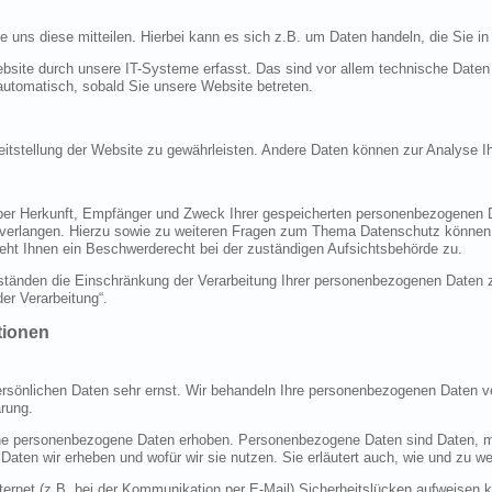
uns diese mitteilen. Hierbei kann es sich z.B. um Daten handeln, die Sie in
ite durch unsere IT-Systeme erfasst. Das sind vor allem technische Daten (
 automatisch, sobald Sie unsere Website betreten.
ereitstellung der Website zu gewährleisten. Andere Daten können zur Analyse 
 über Herkunft, Empfänger und Zweck Ihrer gespeicherten personenbezogenen 
 verlangen. Hierzu sowie zu weiteren Fragen zum Thema Datenschutz können 
ht Ihnen ein Beschwerderecht bei der zuständigen Aufsichtsbehörde zu.
änden die Einschränkung der Verarbeitung Ihrer personenbezogenen Daten zu
er Verarbeitung“.
tionen
ersönlichen Daten sehr ernst. Wir behandeln Ihre personenbezogenen Daten ve
rung.
 personenbezogene Daten erhoben. Personenbezogene Daten sind Daten, mit 
 Daten wir erheben und wofür wir sie nutzen. Sie erläutert auch, wie und zu
ternet (z.B. bei der Kommunikation per E-Mail) Sicherheitslücken aufweisen 