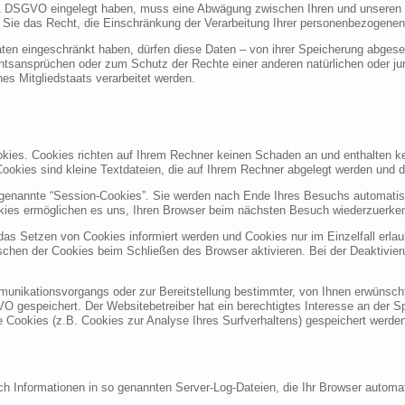
 1 DSGVO eingelegt haben, muss eine Abwägung zwischen Ihren und unseren
 Sie das Recht, die Einschränkung der Verarbeitung Ihrer personenbezogenen
en eingeschränkt haben, dürfen diese Daten – von ihrer Speicherung abgesehe
sansprüchen oder zum Schutz der Rechte einer anderen natürlichen oder jur
nes Mitgliedstaats verarbeitet werden.
okies. Cookies richten auf Ihrem Rechner keinen Schaden an und enthalten k
 Cookies sind kleine Textdateien, die auf Ihrem Rechner abgelegt werden und d
genannte “Session-Cookies”. Sie werden nach Ende Ihres Besuchs automatisc
okies ermöglichen es uns, Ihren Browser beim nächsten Besuch wiederzuerke
 das Setzen von Cookies informiert werden und Cookies nur im Einzelfall erl
chen der Cookies beim Schließen des Browser aktivieren. Bei der Deaktivier
unikationsvorgangs oder zur Bereitstellung bestimmter, von Ihnen erwünschte
GVO gespeichert. Der Websitebetreiber hat ein berechtigtes Interesse an der S
re Cookies (z.B. Cookies zur Analyse Ihres Surfverhaltens) gespeichert werde
ch Informationen in so genannten Server-Log-Dateien, die Ihr Browser automat