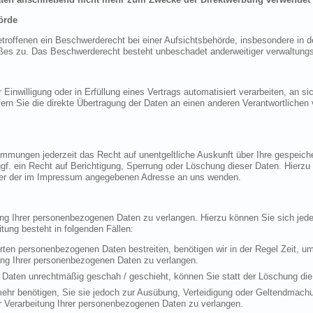
örde
offenen ein Beschwerderecht bei einer Aufsichtsbehörde, insbesondere in de
es zu. Das Beschwerderecht besteht unbeschadet anderweitiger verwaltungsre
 Einwilligung oder in Erfüllung eines Vertrags automatisiert verarbeiten, an si
 Sie die direkte Übertragung der Daten an einen anderen Verantwortlichen ve
mmungen jederzeit das Recht auf unentgeltliche Auskunft über Ihre gespeic
f. ein Recht auf Berichtigung, Sperrung oder Löschung dieser Daten. Hierz
ter der im Impressum angegebenen Adresse an uns wenden.
ung Ihrer personenbezogenen Daten zu verlangen. Hierzu können Sie sich je
ung besteht in folgenden Fällen:
erten personenbezogenen Daten bestreiten, benötigen wir in der Regel Zeit, u
ung Ihrer personenbezogenen Daten zu verlangen.
Daten unrechtmäßig geschah / geschieht, können Sie statt der Löschung die
ehr benötigen, Sie sie jedoch zur Ausübung, Verteidigung oder Geltendmac
r Verarbeitung Ihrer personenbezogenen Daten zu verlangen.