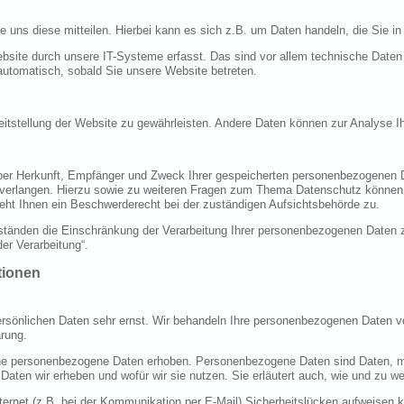
uns diese mitteilen. Hierbei kann es sich z.B. um Daten handeln, die Sie in
ite durch unsere IT-Systeme erfasst. Das sind vor allem technische Daten (
 automatisch, sobald Sie unsere Website betreten.
ereitstellung der Website zu gewährleisten. Andere Daten können zur Analyse 
 über Herkunft, Empfänger und Zweck Ihrer gespeicherten personenbezogenen 
 verlangen. Hierzu sowie zu weiteren Fragen zum Thema Datenschutz können 
ht Ihnen ein Beschwerderecht bei der zuständigen Aufsichtsbehörde zu.
änden die Einschränkung der Verarbeitung Ihrer personenbezogenen Daten zu
er Verarbeitung“.
tionen
ersönlichen Daten sehr ernst. Wir behandeln Ihre personenbezogenen Daten ve
rung.
 personenbezogene Daten erhoben. Personenbezogene Daten sind Daten, mit 
 Daten wir erheben und wofür wir sie nutzen. Sie erläutert auch, wie und zu
ternet (z.B. bei der Kommunikation per E-Mail) Sicherheitslücken aufweisen 