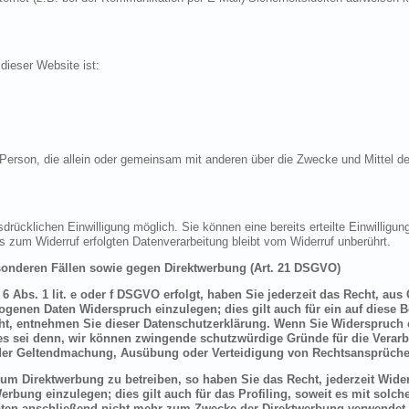
 dieser Website ist:
sche Person, die allein oder gemeinsam mit anderen über die Zwecke und Mittel
drücklichen Einwilligung möglich. Sie können eine bereits erteilte Einwilligung
is zum Widerruf erfolgten Datenverarbeitung bleibt vom Widerruf unberührt.
onderen Fällen sowie gegen Direktwerbung (Art. 21 DSGVO)
 Abs. 1 lit. e oder f DSGVO erfolgt, haben Sie jederzeit das Recht, aus
genen Daten Widerspruch einzulegen; dies gilt auch für ein auf diese B
ht, entnehmen Sie dieser Datenschutzerklärung. Wenn Sie Widerspruch e
s sei denn, wir können zwingende schutzwürdige Gründe für die Verarbe
t der Geltendmachung, Ausübung oder Verteidigung von Rechtsansprüche
um Direktwerbung zu betreiben, so haben Sie das Recht, jederzeit Wider
bung einzulegen; dies gilt auch für das Profiling, soweit es mit solch
ten anschließend nicht mehr zum Zwecke der Direktwerbung verwendet 