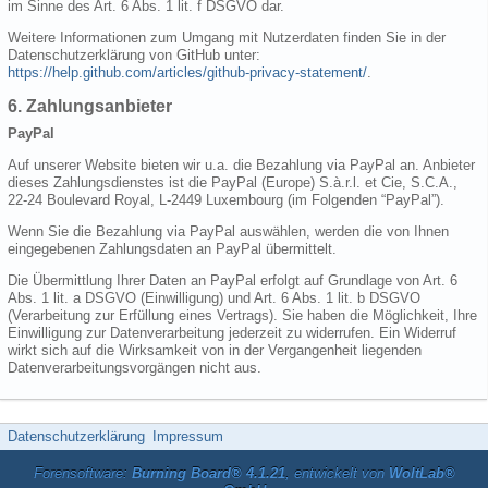
im Sinne des Art. 6 Abs. 1 lit. f DSGVO dar.
Weitere Informationen zum Umgang mit Nutzerdaten finden Sie in der
Datenschutzerklärung von GitHub unter:
https://help.github.com/articles/github-privacy-statement/
.
6. Zahlungsanbieter
PayPal
Auf unserer Website bieten wir u.a. die Bezahlung via PayPal an. Anbieter
dieses Zahlungsdienstes ist die PayPal (Europe) S.à.r.l. et Cie, S.C.A.,
22-24 Boulevard Royal, L-2449 Luxembourg (im Folgenden “PayPal”).
Wenn Sie die Bezahlung via PayPal auswählen, werden die von Ihnen
eingegebenen Zahlungsdaten an PayPal übermittelt.
Die Übermittlung Ihrer Daten an PayPal erfolgt auf Grundlage von Art. 6
Abs. 1 lit. a DSGVO (Einwilligung) und Art. 6 Abs. 1 lit. b DSGVO
(Verarbeitung zur Erfüllung eines Vertrags). Sie haben die Möglichkeit, Ihre
Einwilligung zur Datenverarbeitung jederzeit zu widerrufen. Ein Widerruf
wirkt sich auf die Wirksamkeit von in der Vergangenheit liegenden
Datenverarbeitungsvorgängen nicht aus.
Datenschutzerklärung
Impressum
Forensoftware:
Burning Board® 4.1.21
, entwickelt von
WoltLab®