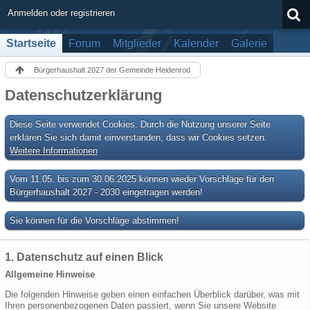
Anmelden oder registrieren
Startseite
Forum
Mitglieder
Kalender
Galerie
Bürgerhaushalt 2027 der Gemeinde Heidenrod
Datenschutzerklärung
Diese Seite verwendet Cookies. Durch die Nutzung unserer Seite
erklären Sie sich damit einverstanden, dass wir Cookies setzen.
Weitere Informationen
Vom 11.05. bis zum 30.06.2025 können wieder Vorschläge für den
Bürgerhaushalt 2027 - 2030 eingetragen werden!
Sie können für die Vorschläge abstimmen!
1. Datenschutz auf einen Blick
Allgemeine Hinweise
Die folgenden Hinweise geben einen einfachen Überblick darüber, was mit
Ihren personenbezogenen Daten passiert, wenn Sie unsere Website