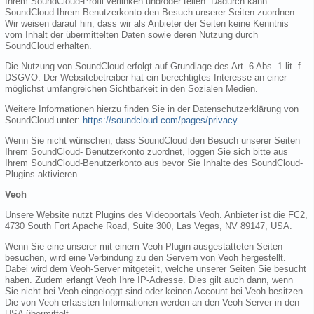
Ihrem SoundCloud-Profil verlinken und/oder teilen. Dadurch kann
SoundCloud Ihrem Benutzerkonto den Besuch unserer Seiten zuordnen.
Wir weisen darauf hin, dass wir als Anbieter der Seiten keine Kenntnis
vom Inhalt der übermittelten Daten sowie deren Nutzung durch
SoundCloud erhalten.
Die Nutzung von SoundCloud erfolgt auf Grundlage des Art. 6 Abs. 1 lit. f
DSGVO. Der Websitebetreiber hat ein berechtigtes Interesse an einer
möglichst umfangreichen Sichtbarkeit in den Sozialen Medien.
Weitere Informationen hierzu finden Sie in der Datenschutzerklärung von
SoundCloud unter:
https://soundcloud.com/pages/privacy
.
Wenn Sie nicht wünschen, dass SoundCloud den Besuch unserer Seiten
Ihrem SoundCloud- Benutzerkonto zuordnet, loggen Sie sich bitte aus
Ihrem SoundCloud-Benutzerkonto aus bevor Sie Inhalte des SoundCloud-
Plugins aktivieren.
Veoh
Unsere Website nutzt Plugins des Videoportals Veoh. Anbieter ist die FC2,
4730 South Fort Apache Road, Suite 300, Las Vegas, NV 89147, USA.
Wenn Sie eine unserer mit einem Veoh-Plugin ausgestatteten Seiten
besuchen, wird eine Verbindung zu den Servern von Veoh hergestellt.
Dabei wird dem Veoh-Server mitgeteilt, welche unserer Seiten Sie besucht
haben. Zudem erlangt Veoh Ihre IP-Adresse. Dies gilt auch dann, wenn
Sie nicht bei Veoh eingeloggt sind oder keinen Account bei Veoh besitzen.
Die von Veoh erfassten Informationen werden an den Veoh-Server in den
USA übermittelt.