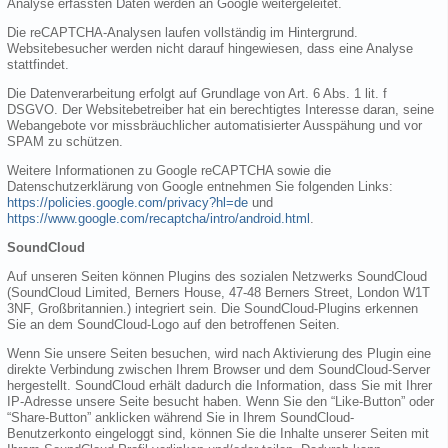
Analyse erfassten Daten werden an Google weitergeleitet.
Die reCAPTCHA-Analysen laufen vollständig im Hintergrund.
Websitebesucher werden nicht darauf hingewiesen, dass eine Analyse
stattfindet.
Die Datenverarbeitung erfolgt auf Grundlage von Art. 6 Abs. 1 lit. f
DSGVO. Der Websitebetreiber hat ein berechtigtes Interesse daran, seine
Webangebote vor missbräuchlicher automatisierter Ausspähung und vor
SPAM zu schützen.
Weitere Informationen zu Google reCAPTCHA sowie die
Datenschutzerklärung von Google entnehmen Sie folgenden Links:
https://policies.google.com/privacy?hl=de
und
https://www.google.com/recaptcha/intro/android.html
.
SoundCloud
Auf unseren Seiten können Plugins des sozialen Netzwerks SoundCloud
(SoundCloud Limited, Berners House, 47-48 Berners Street, London W1T
3NF, Großbritannien.) integriert sein. Die SoundCloud-Plugins erkennen
Sie an dem SoundCloud-Logo auf den betroffenen Seiten.
Wenn Sie unsere Seiten besuchen, wird nach Aktivierung des Plugin eine
direkte Verbindung zwischen Ihrem Browser und dem SoundCloud-Server
hergestellt. SoundCloud erhält dadurch die Information, dass Sie mit Ihrer
IP-Adresse unsere Seite besucht haben. Wenn Sie den “Like-Button” oder
“Share-Button” anklicken während Sie in Ihrem SoundCloud-
Benutzerkonto eingeloggt sind, können Sie die Inhalte unserer Seiten mit